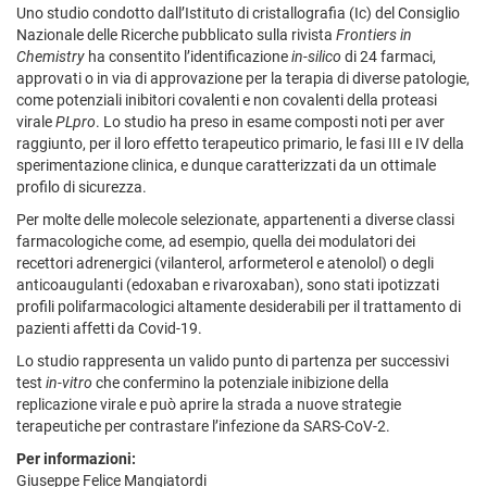
Uno studio condotto dall’Istituto di cristallografia (Ic) del Consiglio
Nazionale delle Ricerche pubblicato sulla rivista
Frontiers in
Chemistry
ha consentito l’identificazione
in-silico
di 24 farmaci,
approvati o in via di approvazione per la terapia di diverse patologie,
come potenziali inibitori covalenti e non covalenti della proteasi
virale
PLpro
. Lo studio ha preso in esame composti noti per aver
raggiunto, per il loro effetto terapeutico primario, le fasi III e IV della
sperimentazione clinica, e dunque caratterizzati da un ottimale
profilo di sicurezza.
Per molte delle molecole selezionate, appartenenti a diverse classi
farmacologiche come, ad esempio, quella dei modulatori dei
recettori adrenergici (vilanterol, arformeterol e atenolol) o degli
anticoaugulanti (edoxaban e rivaroxaban), sono stati ipotizzati
profili polifarmacologici altamente desiderabili per il trattamento di
pazienti affetti da Covid-19.
Lo studio rappresenta un valido punto di partenza per successivi
test
in-vitro
che confermino la potenziale inibizione della
replicazione virale e può aprire la strada a nuove strategie
terapeutiche per contrastare l’infezione da SARS-CoV-2.
Per informazioni:
Giuseppe Felice Mangiatordi