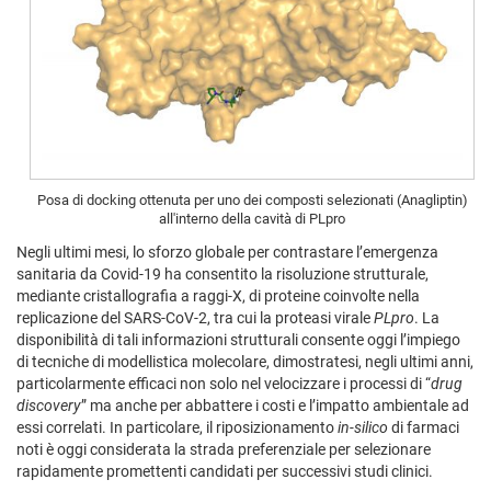
Posa di docking ottenuta per uno dei composti selezionati (Anagliptin)
all'interno della cavità di PLpro
Negli ultimi mesi, lo sforzo globale per contrastare l’emergenza
sanitaria da Covid-19 ha consentito la risoluzione strutturale,
mediante cristallografia a raggi-X, di proteine coinvolte nella
replicazione del SARS-CoV-2, tra cui la proteasi virale
PLpro
. La
disponibilità di tali informazioni strutturali consente oggi l’impiego
di tecniche di modellistica molecolare, dimostratesi, negli ultimi anni,
particolarmente efficaci non solo nel velocizzare i processi di “
drug
discovery
” ma anche per abbattere i costi e l’impatto ambientale ad
essi correlati. In particolare, il riposizionamento
in-silico
di farmaci
noti è oggi considerata la strada preferenziale per selezionare
rapidamente promettenti candidati per successivi studi clinici.