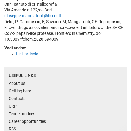
Cnr - Istituto di cristallografia
Via Amendola 122/o - Bari
giuseppe.mangiatordi@ic.cnr.it
Delre, P; Caporuscio, F; Saviano, M; Mangiatordi, GF. Repurposing
known drugs as covalent and non-covalent inhibitors of the SARS-
CoV-2 papain-like protease, Frontiers in Chemistry, doi:
10.3389/fchem.2020.594009.
Vedi anche:
Link articolo
USEFUL LINKS
About us
Getting here
Contacts
URP
Tender notices
Career opportunities
RSS