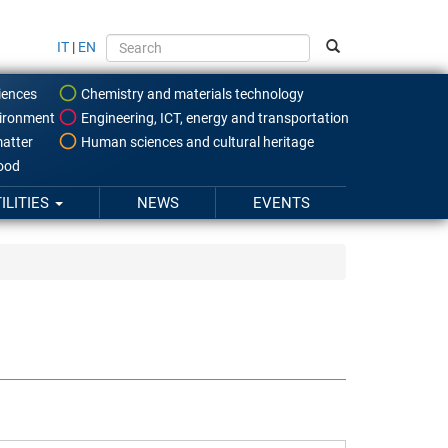
IT
|
EN
iences
Chemistry and materials technology
ironment
Engineering, ICT, energy and transportation
atter
Human sciences and cultural heritage
food
ILITIES
NEWS
EVENTS