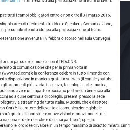
ranet.cnr.it/
il form relativo alla partecipazione al team di lavoro
ire tutti i campi obbligatori entro e non oltre il 31 marzo 2016.
 singola area di riferimento tra Idee e Speakers, Comunicazione,
il personale ritenuto idoneo alla partecipazione al team.
i presentazione avvenuta il 9 febbraio scorso nell’aula Convegni
ditorium parco della musica con il TEDxCNR.
 evento di comunicazione che per la prima volta in
TED (www.ted.com) è la conferenza celebre in tutto il mondo con
essi a disposizione in maniera gratuita sul web (il canale youtube
o gli argomenti più svariati: scienza, tecnologia, arte, musica,
he possano avere un impatto e possano portare un beneficio alla
ni ad alcune centinaia di colleghi, presenti presso la sede
ollegati via streaming da tutta Italia. Muccini, che è direttore
Ismn-Cnr) è il curatore dell'evento di comunicazione globale
 sarà quello di condividere nuove visioni e nuovi modelli nei
lio nazionale delle ricerche e dai suoi partners", spiega.
conteranno le loro idee di valore in un tempo massimo di diciotto minuti. 