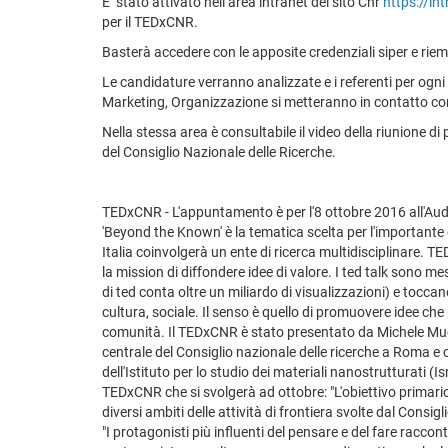
E’ stato attivato nell’area intranet del sito Cnr
https://int
per il TEDxCNR.
Basterà accedere con le apposite credenziali siper e riemp
Le candidature verranno analizzate e i referenti per ogni
Marketing, Organizzazione si metteranno in contatto con 
Nella stessa area è consultabile il video della riunione d
del Consiglio Nazionale delle Ricerche.
TEDxCNR - L'appuntamento è per l'8 ottobre 2016 all'Au
'Beyond the Known' è la tematica scelta per l'importante
Italia coinvolgerà un ente di ricerca multidisciplinare. 
la mission di diffondere idee di valore. I ted talk sono m
di ted conta oltre un miliardo di visualizzazioni) e toccan
cultura, sociale. Il senso è quello di promuovere idee c
comunità. Il TEDxCNR è stato presentato da Michele Mucci
centrale del Consiglio nazionale delle ricerche a Roma e c
dell'Istituto per lo studio dei materiali nanostrutturati (
TEDxCNR che si svolgerà ad ottobre: "L'obiettivo primario
diversi ambiti delle attività di frontiera svolte dal Consig
"I protagonisti più influenti del pensare e del fare rac