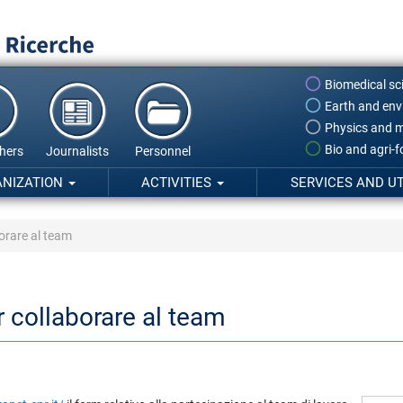
Biomedical sc
Earth and env
Physics and m
Bio and agri-
hers
Journalists
Personnel
ANIZATION
ACTIVITIES
SERVICES AND UT
borare al team
r collaborare al team