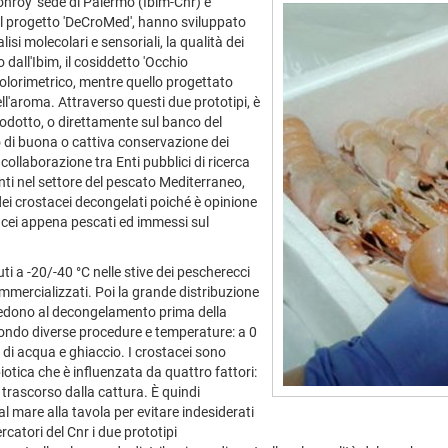
onroy' sede di Palermo (Ibim-Cnr) e
 del progetto 'DeCroMed', hanno sviluppato
si molecolari e sensoriali, la qualità dei
 dall'Ibim, il cosiddetto 'Occhio
colorimetrico, mentre quello progettato
dell'aroma. Attraverso questi due prototipi, è
rodotto, o direttamente sul banco del
 di buona o cattiva conservazione dei
ollaborazione tra Enti pubblici di ricerca
anti nel settore del pescato Mediterraneo,
à dei crostacei decongelati poiché è opinione
tacei appena pescati ed immessi sul
a -20/-40 °C nelle stive dei pescherecci
mmercializzati. Poi la grande distribuzione
vedono al decongelamento prima della
ondo diverse procedure e temperature: a 0
o di acqua e ghiaccio. I crostacei sono
iotica che è influenzata da quattro fattori:
rascorso dalla cattura. È quindi
 mare alla tavola per evitare indesiderati
rcatori del Cnr i due prototipi