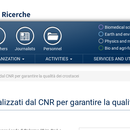
Biomedical sc
Earth and env
Physics and m
Bio and agri-
hers
Journalists
Personnel
ANIZATION
ACTIVITIES
SERVICES AND UT
 dal CNR per garantire la qualità dei crostacei
lizzati dal CNR per garantire la quali