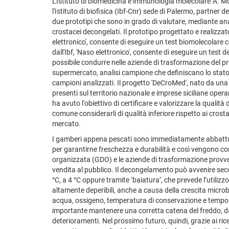
L'Istituto di biomedicina e immunologia molecolare 'A. M
l'Istituto di biofisica (Ibf-Cnr) sede di Palermo, partner
due prototipi che sono in grado di valutare, mediante anali
crostacei decongelati. Il prototipo progettato e realizzato
elettronico', consente di eseguire un test biomolecolare 
dall'Ibf, 'Naso elettronico', consente di eseguire un test 
possibile condurre nelle aziende di trasformazione del p
supermercato, analisi campione che definiscano lo stato
campioni analizzati. Il progetto 'DeCroMed', nato da una c
presenti sul territorio nazionale e imprese siciliane oper
ha avuto l'obiettivo di certificare e valorizzare la qualit
comune considerarli di qualità inferiore rispetto ai cros
mercato.
I gamberi appena pescati sono immediatamente abbattuti 
per garantirne freschezza e durabilità e così vengono co
organizzata (GDO) e le aziende di trasformazione prov
vendita al pubblico. Il decongelamento può avvenire sec
°C, a 4 °C oppure tramite ‘baiatura’, che prevede l’utilizz
altamente deperibili, anche a causa della crescita microb
acqua, ossigeno, temperatura di conservazione e tempo t
importante mantenere una corretta catena del freddo, dal
deterioramenti. Nel prossimo futuro, quindi, grazie ai rice