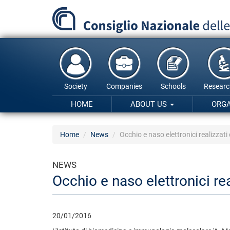
Skip
to
main
content
Society
Companies
Schools
Researc
HOME
ABOUT US
ORG
Home
News
Occhio e naso elettronici realizzati
NEWS
Occhio e naso elettronici rea
20/01/2016