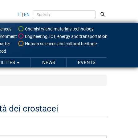
IT
|
EN
iences
Chemistry and materials technology
ironment
Engineering, ICT, energy and transportation
atter
Human sciences and cultural heritage
food
ILITIES
NEWS
EVENTS
tà dei crostacei