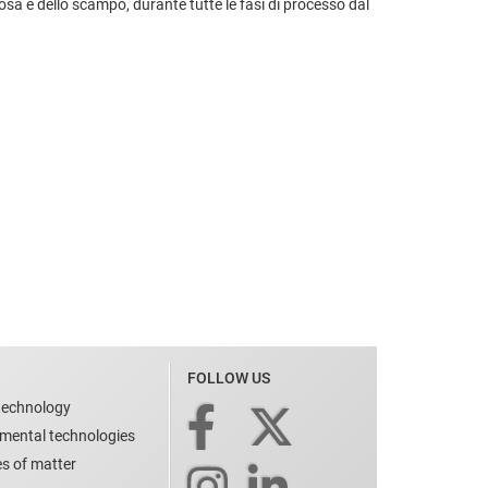
 rosa e dello scampo, durante tutte le fasi di processo dal
FOLLOW US
technology
nmental technologies
es of matter