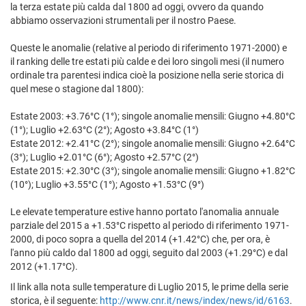
la terza estate più calda dal 1800 ad oggi, ovvero da quando
abbiamo osservazioni strumentali per il nostro Paese.
Queste le anomalie (relative al periodo di riferimento 1971-2000) e
il ranking delle tre estati più calde e dei loro singoli mesi (il numero
ordinale tra parentesi indica cioè la posizione nella serie storica di
quel mese o stagione dal 1800):
Estate 2003: +3.76°C (1°); singole anomalie mensili: Giugno +4.80°C
(1°); Luglio +2.63°C (2°); Agosto +3.84°C (1°)
Estate 2012: +2.41°C (2°); singole anomalie mensili: Giugno +2.64°C
(3°); Luglio +2.01°C (6°); Agosto +2.57°C (2°)
Estate 2015: +2.30°C (3°); singole anomalie mensili: Giugno +1.82°C
(10°); Luglio +3.55°C (1°); Agosto +1.53°C (9°)
Le elevate temperature estive hanno portato l'anomalia annuale
parziale del 2015 a +1.53°C rispetto al periodo di riferimento 1971-
2000, di poco sopra a quella del 2014 (+1.42°C) che, per ora, è
l'anno più caldo dal 1800 ad oggi, seguito dal 2003 (+1.29°C) e dal
2012 (+1.17°C).
Il link alla nota sulle temperature di Luglio 2015, le prime della serie
storica, è il seguente:
http://www.cnr.it/news/index/news/id/6163
.