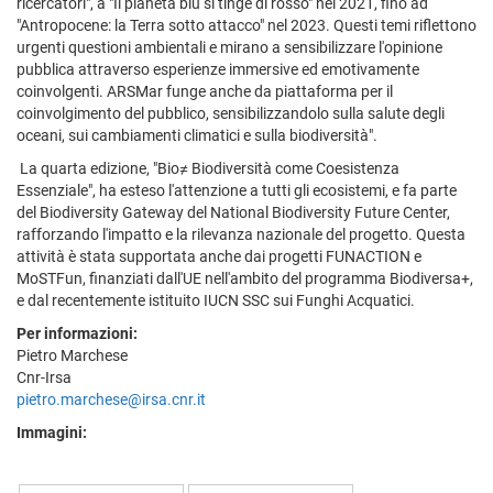
ricercatori", a "Il pianeta blu si tinge di rosso" nel 2021, fino ad
"Antropocene: la Terra sotto attacco" nel 2023. Questi temi riflettono
urgenti questioni ambientali e mirano a sensibilizzare l'opinione
pubblica attraverso esperienze immersive ed emotivamente
coinvolgenti. ARSMar funge anche da piattaforma per il
coinvolgimento del pubblico, sensibilizzandolo sulla salute degli
oceani, sui cambiamenti climatici e sulla biodiversità".
La quarta edizione, "Bio≠ Biodiversità come Coesistenza
Essenziale", ha esteso l'attenzione a tutti gli ecosistemi, e fa parte
del Biodiversity Gateway del National Biodiversity Future Center,
rafforzando l'impatto e la rilevanza nazionale del progetto. Questa
attività è stata supportata anche dai progetti FUNACTION e
MoSTFun, finanziati dall'UE nell'ambito del programma Biodiversa+,
e dal recentemente istituito IUCN SSC sui Funghi Acquatici.
Per informazioni:
Pietro Marchese
Cnr-Irsa
pietro.marchese@irsa.cnr.it
Immagini: