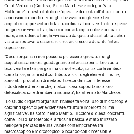
Cnr di Verbania (Cnr-Irsa) Pietro Marchese e colleghi: "Vita
Fluttuante" - questo il titolo dell'opera - è dedicata all'affascinante e
sconosciuto mondo dei funghi che vivono negli ecosistemi
acquatici, rappresentando la straordinaria biodiversità delle specie
fungine che vivono tra ghiacciai, corsi d'acqua dolce e acqua di
mare, e includendo funghi vivi isolati da questi stessi habitat, che i
visitatori potevano osservare e vedere crescere durante l'intera
esposizione.
"Questi organismi non possono più essere ignorati: i funghi
acquatici stanno ora guadagnando interesse per la loro vasta
biodiversità e l'ampia gamma di ruoli ecologici, tra cui la simbiosi
con altri organismi ed il contributo ai cicli degli elementi. Inoltre,
sono abili produttori di metaboliti secondari con interesse
industriale e di enzimi che, in alcuni casi, supportano la loro
detossificazione di ambienti inquinati", ha affermato Marchese.
“Lo studio di questi organismi richiede talvolta l'uso di microscopi e
coloranti specifici per evidenziare strutture impercettibili ma
significative”, ha sottolineato Manfio. “Il colore di questi coloranti,
come il blu di lattofenolo e la fucsina basica, è stato utilizzato
nell'opera per stabilire una visione contemporanea tra
macroscopico e microscopico. Giocando con dimensioni e