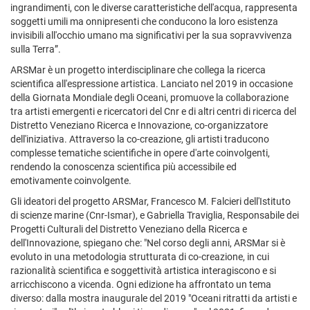
ingrandimenti, con le diverse caratteristiche dell'acqua, rappresenta
soggetti umili ma onnipresenti che conducono la loro esistenza
invisibili all'occhio umano ma significativi per la sua sopravvivenza
sulla Terra”.
ARSMar è un progetto interdisciplinare che collega la ricerca
scientifica all'espressione artistica. Lanciato nel 2019 in occasione
della Giornata Mondiale degli Oceani, promuove la collaborazione
tra artisti emergenti e ricercatori del Cnr e di altri centri di ricerca del
Distretto Veneziano Ricerca e Innovazione, co-organizzatore
dell'iniziativa. Attraverso la co-creazione, gli artisti traducono
complesse tematiche scientifiche in opere d'arte coinvolgenti,
rendendo la conoscenza scientifica più accessibile ed
emotivamente coinvolgente.
Gli ideatori del progetto ARSMar, Francesco M. Falcieri dell'Istituto
di scienze marine (Cnr-Ismar), e Gabriella Traviglia, Responsabile dei
Progetti Culturali del Distretto Veneziano della Ricerca e
dell'Innovazione, spiegano che: "Nel corso degli anni, ARSMar si è
evoluto in una metodologia strutturata di co-creazione, in cui
razionalità scientifica e soggettività artistica interagiscono e si
arricchiscono a vicenda. Ogni edizione ha affrontato un tema
diverso: dalla mostra inaugurale del 2019 "Oceani ritratti da artisti e