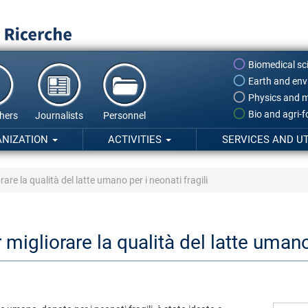
Biomedical sc
Earth and env
Physics and m
Bio and agri-
hers
Journalists
Personnel
ANIZATION
ACTIVITIES
SERVICES AND UT
re la qualità del latte umano per i neonati fragili
igliorare la qualità del latte umano 