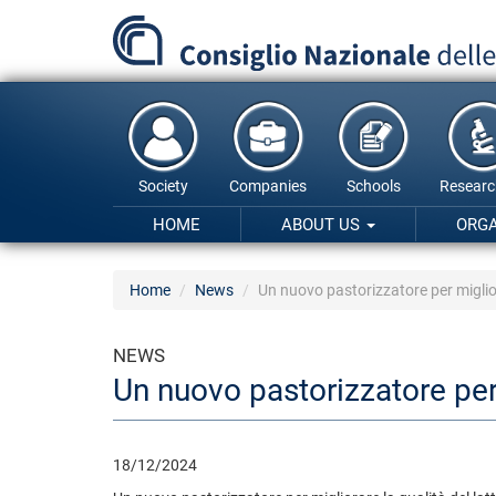
Skip
to
main
content
Society
Companies
Schools
Researc
HOME
ABOUT US
ORG
Home
News
Un nuovo pastorizzatore per migliora
NEWS
Un nuovo pastorizzatore per m
18/12/2024