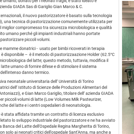
e umano, donato per i neonati fragili, è stato ideato e
l’azienda GIADA Sas di Gariglio Gian Marco & C.
internazionali, il nuovo pastorizzatore è basato sulla tecnologia
, una tecnica di pastorizzazione comunemente utilizzata per
 il miglior compromesso tra sicurezza microbiologica e qualità
bito umano perché gli impianti industriali hanno portate
i pastorizzare piccoli volumi.
lle mamme donatrici - usato per bimbi ricoverati in terapia
 è disponibile – è il metodo di pastorizzaazione Holder (62.5°C
icrobiologica del latte; questo metodo, tuttavia, modifica il
l latte umano di fornire difese e di stimolare il sistema
 dell'intenso danno termico.
iva neonatale universitaria dell’ Università di Torino
rici dell’ Istituto di Scienze delle Produzioni Alimentari del
Antoniazzi), e Gian Marco Gariglio, titolare dell’ azienda GIADA
per piccoli volumi di latte (Low Volumes Milk Pasteurizer,
nche del latte e i centri ospedalieri di neonatologia.
 stata affidata tramite un contratto di licenza esclusivo
etato lo sviluppo industriale del pastorizzatore e ne ha avviato
a Banca del Latte dell'Ospedale Regina Margherita di Torino,
non solo ai neonati critici dell'ospedale Sant'Anna, ma anche a