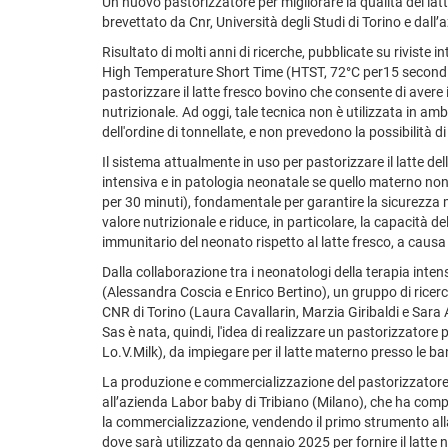
Un nuovo pastorizzatore per migliorare la qualità del latt
brevettato da Cnr, Università degli Studi di Torino e dal
Risultato di molti anni di ricerche, pubblicate su riviste 
High Temperature Short Time (HTST, 72°C per15 secondi)
pastorizzare il latte fresco bovino che consente di avere
nutrizionale. Ad oggi, tale tecnica non è utilizzata in am
dell'ordine di tonnellate, e non prevedono la possibilità d
Il sistema attualmente in uso per pastorizzare il latte de
intensiva e in patologia neonatale se quello materno non
per 30 minuti), fondamentale per garantire la sicurezza m
valore nutrizionale e riduce, in particolare, la capacità de
immunitario del neonato rispetto al latte fresco, a causa
Dalla collaborazione tra i neonatologi della terapia intens
(Alessandra Coscia e Enrico Bertino), un gruppo di ricercat
CNR di Torino (Laura Cavallarin, Marzia Giribaldi e Sara 
Sas è nata, quindi, l'idea di realizzare un pastorizzatore 
Lo.V.Milk), da impiegare per il latte materno presso le ba
La produzione e commercializzazione del pastorizzatore è
all’azienda Labor baby di Tribiano (Milano), che ha compl
la commercializzazione, vendendo il primo strumento all
dove sarà utilizzato da gennaio 2025 per fornire il latte 