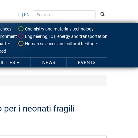
IT
|
EN
iences
Chemistry and materials technology
ironment
Engineering, ICT, energy and transportation
atter
Human sciences and cultural heritage
food
ILITIES
NEWS
EVENTS
per i neonati fragili