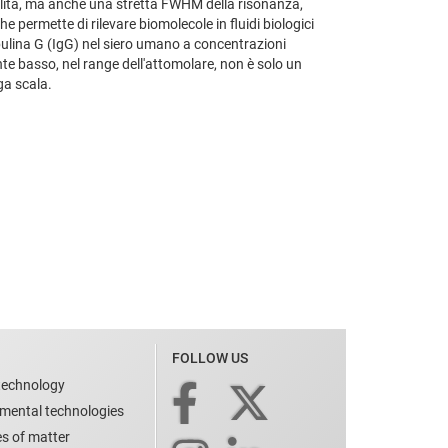
ibilità, ma anche una stretta FWHM della risonanza,
permette di rilevare biomolecole in fluidi biologici
bulina G (IgG) nel siero umano a concentrazioni
te basso, nel range dell'attomolare, non è solo un
ga scala.
FOLLOW US
technology
nmental technologies
es of matter