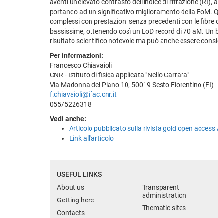
aventi un'elevato contrasto dell'indice di rifrazione (RI
portando ad un significativo miglioramento della FoM. Qu
complessi con prestazioni senza precedenti con le fibre 
bassissime, ottenendo così un LoD record di 70 aM. Un bi
risultato scientifico notevole ma può anche essere consi
Per informazioni:
Francesco Chiavaioli
CNR - Istituto di fisica applicata "Nello Carrara"
Via Madonna del Piano 10, 50019 Sesto Fiorentino (FI)
f.chiavaioli@ifac.cnr.it
055/5226318
Vedi anche:
Articolo pubblicato sulla rivista gold open access
Link all'articolo
USEFUL LINKS
About us
Transparent
administration
Getting here
Thematic sites
Contacts