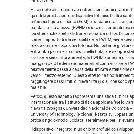
26/07/2024
E' ben noto che i nanomateriali possono aumentare notev
quindi le prestazioni dei dispositivi fotonici. D'altro can
un'ampia figura di merito (FoM) è fondamentale per garan
banda a metà altezza (FWHM) è uno dei parametri più com
caratteristiche spettrali di una risonanza ottica. Di c
come il rapporto tra la sensibilità e la FWHM, viene spes
prestazioni dei dispositivi fotonici. Nonostante gli sforzi
entrambi i parametri coinvolti nella FoM, vi è sempre st
loro: se la sensibilità aumenta, la FWHM aumenta di co
maggiori perdite dei nanomateriali; al contrario, se la FW
relativamente bassa a causa della limitata estensione d
verso il mezzo esterno. Questo effetto ha finora impedito a
raggiungere bassi limiti di rilevabilità (LoD), che sono sp
malattie.
Perciò, questo aspetto rappresenta una sfida tutt'ora a
internazionale, tra l'Istituto di fisica applicata "Nello Car
Navarra (Spagna), Universidad Nacional de Colombia –
University of Technology (Polonia) è stata sviluppata un
ottica singolo-modo lucidata lateralmente, per il rilevame
Il dispositivo, integrato in un chip microfluidico svilupp