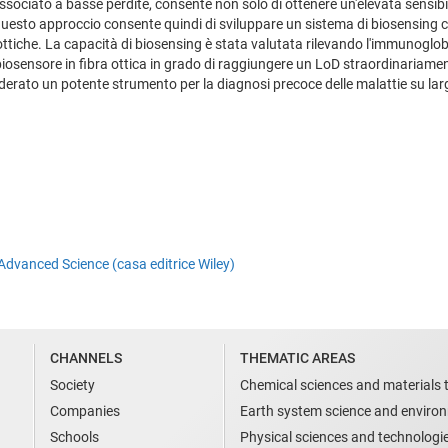
), associato a basse perdite, consente non solo di ottenere un'elevata sens
esto approccio consente quindi di sviluppare un sistema di biosensing che 
ottiche. La capacità di biosensing è stata valutata rilevando l'immunoglo
osensore in fibra ottica in grado di raggiungere un LoD straordinariamen
derato un potente strumento per la diagnosi precoce delle malattie su lar
 Advanced Science (casa editrice Wiley)
CHANNELS
THEMATIC AREAS
Society
Chemical sciences and materials 
Companies
Earth system science and enviro
Schools
Physical sciences and technologi