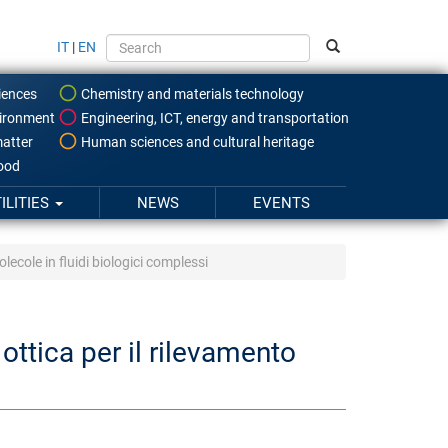
IT
|
EN
iences
Chemistry and materials technology
ironment
Engineering, ICT, energy and transportation
atter
Human sciences and cultural heritage
food
ILITIES
NEWS
EVENTS
ecole in fluidi biologici complessi
ottica per il rilevamento