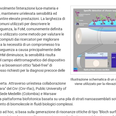
olmente l'interazione luce-materia e
to, mantenere un'elevata sensibilità ed
tire elevate prestazioni. La larghezza di
uni utilizzati per descrivere le
onseguenza, la FoM, comunemente definita
so utilizzato come metodo per valutare le
 compiuti dai ricercatori per migliorare
ata la necessità di un compromesso tra
nseguenza a causa principalmente delle
HM diminuisce, la sensibilità risulta
el campo elettromagnetico del dispositivo
i biosensori ottici "label-free" di
esso richiesti per la diagnosi precoce delle
Illustrazione schematica di un 
perta. Attraverso un'estesa collaborazione
viene utilizzato per la rileva
rara" del Cnr (Cnr-Ifac), Public University of
 Sede Medellín (Colombia) e Warsaw
a piattaforma biofotonica basata su una pila di strati nanoassemblati sott
nto di biomolecole in fluidi biologici complessi.
ato ad hoc, si basa sulla generazione di risonanze ottiche di tipo "Bloch su