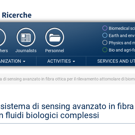
Biomedical sc
Earth and env
Physics and m
Bio and agri-
hers
Journalists
Personnel
ANIZATION
ACTIVITIES
SERVICES AND UT
di sensing avanzato in fibra ottica per il rilevamento attomolare di biomol
istema di sensing avanzato in fibra 
 fluidi biologici complessi