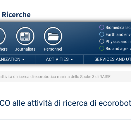
Biomedical sc
Earth and env
Physics and m
Bio and agri-
hers
Journalists
Personnel
ANIZATION
ACTIVITIES
SERVICES AND UT
attività di ricerca di ecorobotica marina dello Spoke 3 di RAISE
O alle attività di ricerca di ecorobo