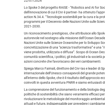
22/07/2024
Lo Spoke 3 del progetto RAISE - “Robotics and AI for 
dell'innovazione di cui il Cnr è partner- ha ottenuto l’a
action N.34.4. “Tecnologie sostenibili per la cura e la pr
programmi per il Decennio delle Nazioni Unite sulle Scie
2021-2030.
Un riconoscimento prestigioso, che attribuisce allo Spoke
autorevole nel sostegno alla missione dell’Ocean Decade, 
Nazioni Unite sulle Scienze Oceaniche per lo Sviluppo Soste
concretizzazione di una “scienza trasformativa” e una “r
viene prodotta, utilizzata e diffusa”. Scopo di Ocean Decad
comunità scientifica, i politici, gli industriali e la soci
azioni concrete che favoriscano dei veri cambiamenti.
Spiega Marco Faimali, direttore del Cnr-Ias e leader di S
internazionale dell’Unesco consapevoli del grande poten
all'interno dello Spoke, che è il risultato dell’approccio ec
coinvolti in questa avventura PNRR e siamo entusiasti d
La comprensione del funzionamento e della biologia degli 
politiche di sostenibilità che siano veramente efficaci pe
rivoluzionare le metodologie del monitoraggio ambientale 
attuali e future, indispensabile per prevedere i cambiam