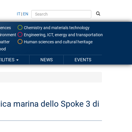
IT
|
EN
iences
Chemistry and materials technology
ironment
Engineering, ICT, energy and transportation
atter
Human sciences and cultural heritage
food
ILITIES
NEWS
EVENTS
tica marina dello Spoke 3 di