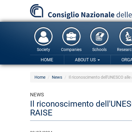
Skip
to
main
content
Society
Companies
Schools
Researc
HOME
ABOUT US
ORG
Home
News
Il riconoscimento dell'UNESCO alle 
NEWS
Il riconoscimento dell'UNESC
RAISE