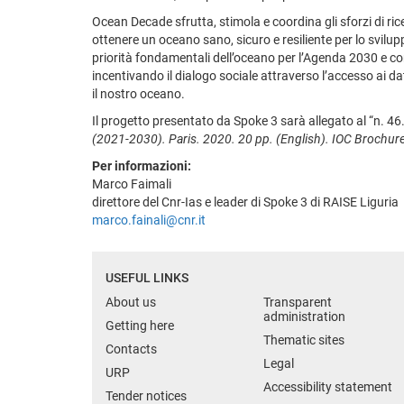
Ocean Decade sfrutta, stimola e coordina gli sforzi di ricer
ottenere un oceano sano, sicuro e resiliente per lo svilupp
priorità fondamentali dell’oceano per l’Agenda 2030 e con
incentivando il dialogo sociale attraverso l’accesso ai da
il nostro oceano.
Il progetto presentato da Spoke 3 sarà allegato al “n. 4
(2021-2030). Paris. 2020. 20 pp. (English). IOC Broch
Per informazioni:
Marco Faimali
direttore del Cnr-Ias e leader di Spoke 3 di RAISE Liguria
marco.fainali@cnr.it
USEFUL LINKS
About us
Transparent
administration
Getting here
Thematic sites
Contacts
Legal
URP
Accessibility statement
Tender notices