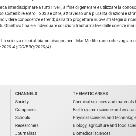
ca interdisciplinare a tutti i livelli, al fine di generare e utilizzare la c
o sostenibile entro il 2030 e oltre, attraverso una pluralità di azioni e stra
dividere conoscenze e trend; dall'altro progettare nuove strategie di rice
ti. Obiettivo finale è individuare soluzioni trasformative dalle scienze mari
6. La scienza di cui abbiamo bisogno per il Mar Mediterraneo che vogliamo
ure 2020-4 (IOC/BRO/2020/4)
CHANNELS
THEMATIC AREAS
Society
Chemical sciences and materials 
Companies
Earth system science and enviro
Schools
Physical sciences and technologi
Researchers
Biology, agriculture and food sci
Journalists
Biomedical sciences