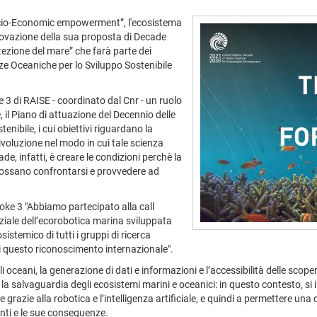
Socio-Economic empowerment”, l'ecosistema
pprovazione della sua proposta di Decade
otezione del mare” che farà parte dei
nze Oceaniche per lo Sviluppo Sostenibile
 3 di RAISE - coordinato dal Cnr - un ruolo
il Piano di attuazione del Decennio delle
nibile, i cui obiettivi riguardano la
ivoluzione nel modo in cui tale scienza
e, infatti, è creare le condizioni perchè la
età possano confrontarsi e provvedere ad
poke 3 "Abbiamo partecipato alla call
ziale dell’ecorobotica marina sviluppata
osistemico di tutti i gruppi di ricerca
i questo riconoscimento internazionale".
oceani, la generazione di dati e informazioni e l’accessibilità delle scope
r la salvaguardia degli ecosistemi marini e oceanici: in questo contesto, si
grazie alla robotica e l’intelligenza artificiale, e quindi a permettere u
enti e le sue conseguenze.