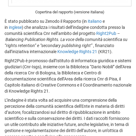
Copertina del rapporto (versione italiana)
È stato pubblicato su Zenodo il Rapporto (in
italiano
e
in
inglese
) che analizza i risultati dell’indagine condotta presso la
comunità scientifica Cnr nell’ambito del progetto
Right2Pub
–
Balancing Publication Rights. La voce della comunità scientifica su
“rights retention” e “secondary publishing right”
, finanziato
dall’iniziativa internazionale
Knowledge Rights 21
(KR21).
Right2Pub è promosso dall’Istituto di informatica giuridica e sistemi
giudiziari (Cnr-Isgs), insieme con la Biblioteca “Dario Nobili” dell’Area
della ricerca Cnr di Bologna, la Biblioteca e Centro di
documentazione scientifica dell’Area della ricerca Cnr di Pisa, il
Capitolo italiano di Creative Commons e il Coordinamento nazionale
di Knowledge Rights 21.
L’indagine è stata volta ad acquisire una comprensione della
percezione della comunità scientifica dell'Ente in materia di diritti
d’autore, focalizzandosi sul diritto di ripubblicazione in ambito
scientifico e sulla conservazione dei diritti. I dati raccolti forniscono
un utile contributo alle iniziative future, anche legislative, in tema di
gestione e regolamentazione dei diritti dell’autore, in un’ottica di