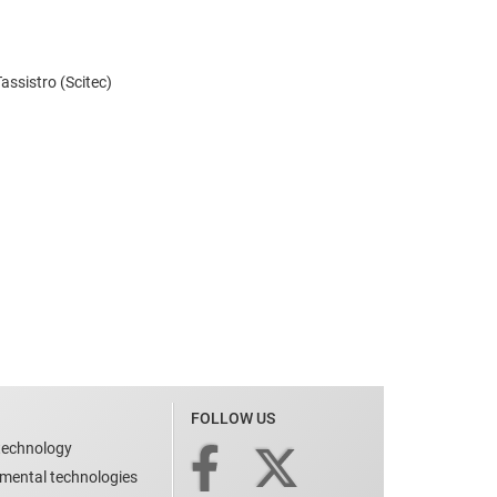
assistro (Scitec)
FOLLOW US
technology
nmental technologies