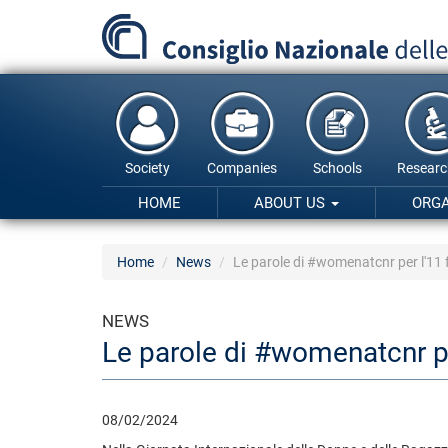
Skip
to
main
content
Society
Companies
Schools
Researc
HOME
ABOUT US
ORG
Home
News
Le parole di #womenatcnr per l'11 
NEWS
Le parole di #womenatcnr pe
08/02/2024