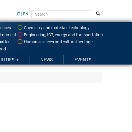
IT
|
EN
iences
Chemistry and materials technology
ironment
Engineering, ICT, energy and transportation
atter
Human sciences and cultural heritage
food
ILITIES
NEWS
EVENTS