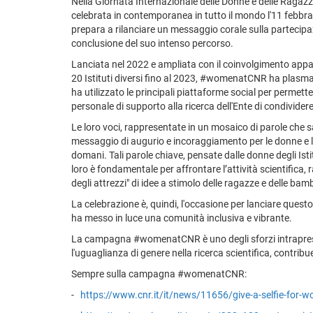
Nella Giornata Internazionale delle Donne e delle Ragaz
celebrata in contemporanea in tutto il mondo l'11 febb
prepara a rilanciare un messaggio corale sulla partecipa
conclusione del suo intenso percorso.
Lanciata nel 2022 e ampliata con il coinvolgimento appa
20 Istituti diversi fino al 2023, #womenatCNR ha plasma
ha utilizzato le principali piattaforme social per permette
personale di supporto alla ricerca dell'Ente di condividere
Le loro voci, rappresentate in un mosaico di parole che sa
messaggio di augurio e incoraggiamento per le donne e le
domani. Tali parole chiave, pensate dalle donne degli Isti
loro è fondamentale per affrontare l’attività scientifica
degli attrezzi" di idee a stimolo delle ragazze e delle ba
La celebrazione è, quindi, l'occasione per lanciare ques
ha messo in luce una comunità inclusiva e vibrante.
La campagna #womenatCNR è uno degli sforzi intrapresi
l'uguaglianza di genere nella ricerca scientifica, cont
Sempre sulla campagna #womenatCNR:
-
https://www.cnr.it/it/news/11656/give-a-selfie-for-wo