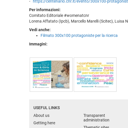
-
https://centenario.cnr.it/evento/300x100-protagoniste
Per informazioni:
Comitato Editoriale #womenatcnr
Lorena Affatato (Ipcb), Marcello Marelli (Scitec), Luisa
Vedi anche:
Filmato 300x100 protagoniste per la ricerca
Immagini:
USEFUL LINKS
About us
Transparent
administration
Getting here
Thematic sites