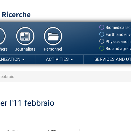
Biomedical sc
Earth and env
Physics and m
Bio and agri-
hers
Journalists
Personnel
ANIZATION
ACTIVITIES
SERVICES AND UT
febbraio
r l'11 febbraio