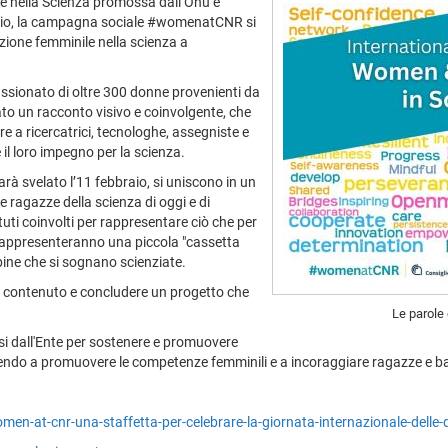
ze nella Scienza promossa dall’Onu e
raio, la campagna sociale #womenatCNR si
zione femminile nella scienza a
ssionato di oltre 300 donne provenienti da
to un racconto visivo e coinvolgente, che
re a ricercatrici, tecnologhe, assegniste e
 il loro impegno per la scienza.
rà svelato l’11 febbraio, si uniscono in un
 ragazze della scienza di oggi e di
tuti coinvolti per rappresentare ciò che per
, rappresenteranno una piccola "cassetta
mbine che si sognano scienziate.
to contenuto e concludere un progetto che
Le parole 
 dall'Ente per sostenere e promuovere
ribuendo a promuovere le competenze femminili e a incoraggiare ragazze e 
men-at-cnr-una-staffetta-per-celebrare-la-giornata-internazionale-delle