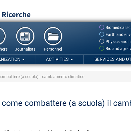
Biomedical sc
Earth and env
Physics and m
Bio and agri-
hers
Journalists
Personnel
ANIZATION
ACTIVITIES
SERVICES AND UT
ombattere (a scuola) il cambiamento climatico
 come combattere (a scuola) il cam