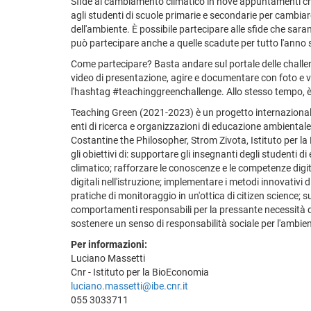
Sfide al cambiamento climatico in nove appuntamenti che
agli studenti di scuole primarie e secondarie per cambiar
dell'ambiente. È possibile partecipare alle sfide che sar
può partecipare anche a quelle scadute per tutto l'anno
Come partecipare? Basta andare sul portale delle challen
video di presentazione, agire e documentare con foto e v
l'hashtag #teachinggreenchallenge. Allo stesso tempo, è i
Teaching Green (2021-2023) è un progetto internaziona
enti di ricerca e organizzazioni di educazione ambientale
Costantine the Philosopher, Strom Zivota, Istituto per l
gli obiettivi di: supportare gli insegnanti degli student
climatico; rafforzare le conoscenze e le competenze digita
digitali nell'istruzione; implementare i metodi innovativ
pratiche di monitoraggio in un'ottica di citizen science; 
comportamenti responsabili per la pressante necessità di
sostenere un senso di responsabilità sociale per l'ambien
Per informazioni:
Luciano Massetti
Cnr - Istituto per la BioEconomia
luciano.massetti@ibe.cnr.it
055 3033711