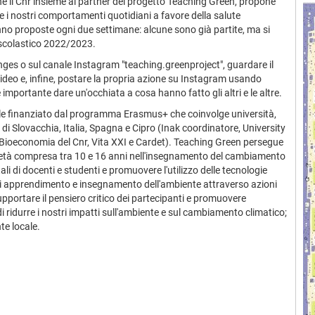
 il Cnr insieme ai partner del progetto Teaching Green, propone
e i nostri comportamenti quotidiani a favore della salute
anno proposte ogni due settimane: alcune sono già partite, ma si
 scolastico 2022/2023.
ges o sul canale Instagram "teaching.greenproject", guardare il
ideo e, infine, postare la propria azione su Instagram usando
mportante dare un'occhiata a cosa hanno fatto gli altri e le altre.
le finanziato dal programma Erasmus+ che coinvolge università,
 di Slovacchia, Italia, Spagna e Cipro (Inak coordinatore, University
a Bioeconomia del Cnr, Vita XXI e Cardet). Teaching Green persegue
i di età compresa tra 10 e 16 anni nell'insegnamento del cambiamento
li di docenti e studenti e promuovere l'utilizzo delle tecnologie
i di apprendimento e insegnamento dell'ambiente attraverso azioni
supportare il pensiero critico dei partecipanti e promuovere
 ridurre i nostri impatti sull'ambiente e sul cambiamento climatico;
te locale.