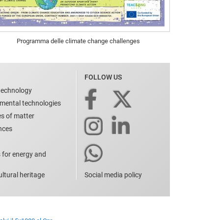
Programma delle climate change challenges
FOLLOW US
technology
nmental technologies
es of matter
ences
 for energy and
ltural heritage
Social media policy