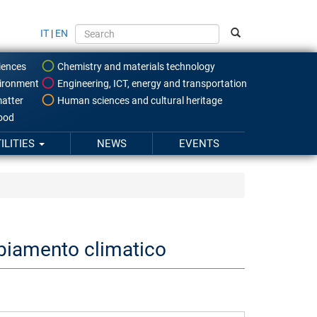
IT
|
EN
iences
Chemistry and materials technology
ironment
Engineering, ICT, energy and transportation
atter
Human sciences and cultural heritage
food
ILITIES
NEWS
EVENTS
biamento climatico