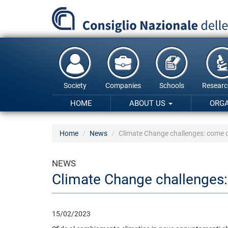
Skip
to
main
content
Society
Companies
Schools
Researc
HOME
ABOUT US
ORG
Home
News
Climate Change challenges: come c
NEWS
Climate Change challenges:
15/02/2023