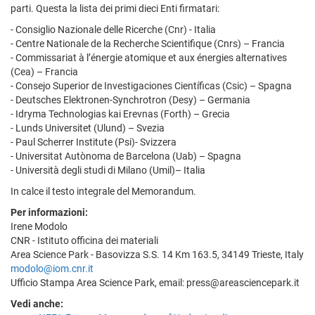
parti. Questa la lista dei primi dieci Enti firmatari:
- Consiglio Nazionale delle Ricerche (Cnr) - Italia
- Centre Nationale de la Recherche Scientifique (Cnrs) – Francia
- Commissariat à l’énergie atomique et aux énergies alternatives
(Cea) – Francia
- Consejo Superior de Investigaciones Científicas (Csic) – Spagna
- Deutsches Elektronen-Synchrotron (Desy) – Germania
- Idryma Technologias kai Erevnas (Forth) – Grecia
- Lunds Universitet (Ulund) – Svezia
- Paul Scherrer Institute (Psi)- Svizzera
- Universitat Autònoma de Barcelona (Uab) – Spagna
- Università degli studi di Milano (Umil)– Italia
In calce il testo integrale del Memorandum.
Per informazioni:
Irene Modolo
CNR - Istituto officina dei materiali
Area Science Park - Basovizza S.S. 14 Km 163.5, 34149 Trieste, Italy
modolo@iom.cnr.it
Ufficio Stampa Area Science Park, email: press@areasciencepark.it
Vedi anche: