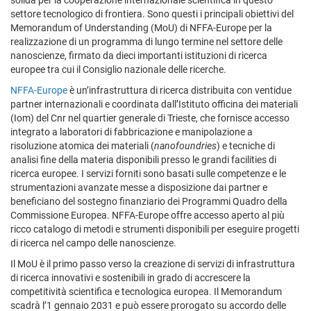
solida per la cooperazione internazionale scientifica in questo
settore tecnologico di frontiera. Sono questi i principali obiettivi del
Memorandum of Understanding (MoU) di NFFA-Europe per la
realizzazione di un programma di lungo termine nel settore delle
nanoscienze, firmato da dieci importanti istituzioni di ricerca
europee tra cui il Consiglio nazionale delle ricerche.
NFFA-Europe
è un’infrastruttura di ricerca distribuita con ventidue
partner internazionali e coordinata dall’Istituto officina dei materiali
(Iom) del Cnr nel quartier generale di Trieste, che fornisce accesso
integrato a laboratori di fabbricazione e manipolazione a
risoluzione atomica dei materiali (
nanofoundries
) e tecniche di
analisi fine della materia disponibili presso le grandi facilities di
ricerca europee. I servizi forniti sono basati sulle competenze e le
strumentazioni avanzate messe a disposizione dai partner e
beneficiano del sostegno finanziario dei Programmi Quadro della
Commissione Europea. NFFA-Europe offre accesso aperto al più
ricco catalogo di metodi e strumenti disponibili per eseguire progetti
di ricerca nel campo delle nanoscienze.
Il MoU è il primo passo verso la creazione di servizi di infrastruttura
di ricerca innovativi e sostenibili in grado di accrescere la
competitività scientifica e tecnologica europea. Il Memorandum
scadrà l’1 gennaio 2031 e può essere prorogato su accordo delle