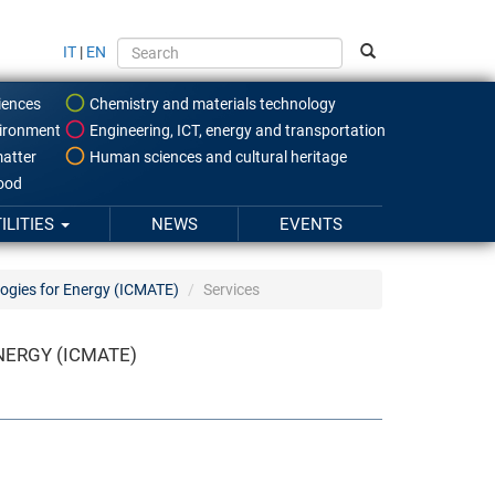
IT
|
EN
iences
Chemistry and materials technology
ironment
Engineering, ICT, energy and transportation
atter
Human sciences and cultural heritage
food
ILITIES
NEWS
EVENTS
logies for Energy (ICMATE)
Services
NERGY (ICMATE)