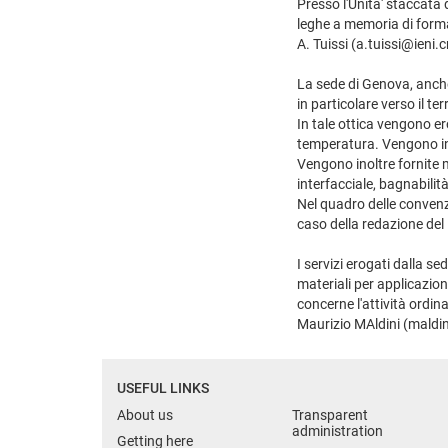
Presso l'Unita' staccata 
leghe a memoria di form
A. Tuissi (a.tuissi@ieni.cn
La sede di Genova, anche 
in particolare verso il terr
In tale ottica vengono er
temperatura. Vengono inol
Vengono inoltre fornite mi
interfacciale, bagnabilità
Nel quadro delle convenzi
caso della redazione del
I servizi erogati dalla s
materiali per applicazion
concerne l'attività ordinar
Maurizio MAldini (maldin
USEFUL LINKS
About us
Transparent
administration
Getting here