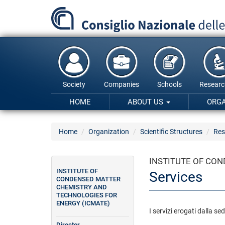
Skip
to
main
content
Society
Companies
Schools
Researc
HOME
ABOUT US
ORG
Home
Organization
Scientific Structures
Res
INSTITUTE OF CO
INSTITUTE OF
Services
CONDENSED MATTER
CHEMISTRY AND
TECHNOLOGIES FOR
ENERGY (ICMATE)
I servizi erogati dalla s
Director