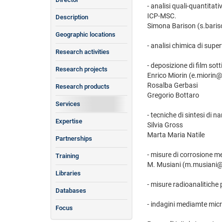
- analisi quali-quantitat
ICP-MSC.
Description
Simona Barison (s.bariso
Geographic locations
- analisi chimica di supe
Research activities
- deposizione di film sott
Research projects
Enrico Miorin (e.miorin@i
Rosalba Gerbasi
Research products
Gregorio Bottaro
Services
- tecniche di sintesi di n
Expertise
Silvia Gross
Marta Maria Natile
Partnerships
- misure di corrosione m
Training
M. Musiani (m.musiani@i
Libraries
- misure radioanalitiche
Databases
- indagini mediamte micr
Focus