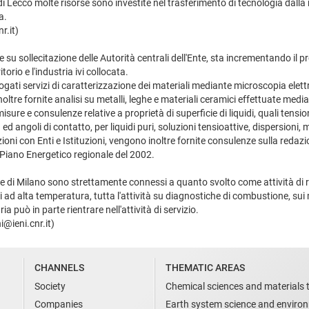
di Lecco molte risorse sono investite nel trasferimento di tecnologia dalla r
a.
r.it)
su sollecitazione delle Autorità centrali dell'Ente, sta incrementando il 
itorio e l'industria ivi collocata.
ogati servizi di caratterizzazione dei materiali mediante microscopia elettr
tre fornite analisi su metalli, leghe e materiali ceramici effettuate medi
sure e consulenze relative a proprietà di superficie di liquidi, quali tensio
 ed angoli di contatto, per liquidi puri, soluzioni tensioattive, dispersioni, m
oni con Enti e Istituzioni, vengono inoltre fornite consulenze sulla redazio
 Piano Energetico regionale del 2002.
ede di Milano sono strettamente connessi a quanto svolto come attività di r
i ad alta temperatura, tutta l'attività su diagnostiche di combustione, sui m
ia può in parte rientrare nell'attività di servizio.
i@ieni.cnr.it)
CHANNELS
THEMATIC AREAS
Society
Chemical sciences and materials 
Companies
Earth system science and enviro