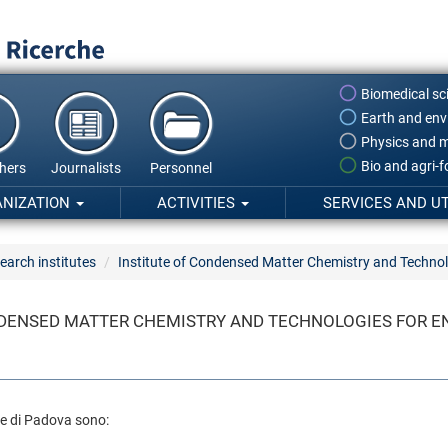
Biomedical sc
Earth and env
Physics and m
Bio and agri-
hers
Journalists
Personnel
ANIZATION
ACTIVITIES
SERVICES AND UT
earch institutes
Institute of Condensed Matter Chemistry and Techno
NDENSED MATTER CHEMISTRY AND TECHNOLOGIES FOR E
ede di Padova sono: