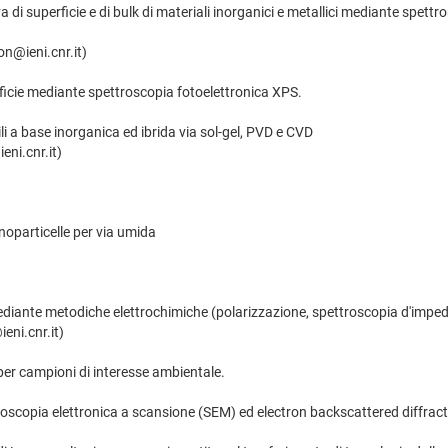
iva di superficie e di bulk di materiali inorganici e metallici mediante spett
n@ieni.cnr.it)
rficie mediante spettroscopia fotoelettronica XPS.
ili a base inorganica ed ibrida via sol-gel, PVD e CVD
eni.cnr.it)
anoparticelle per via umida
ediante metodiche elettrochimiche (polarizzazione, spettroscopia d'impe
eni.cnr.it)
 per campioni di interesse ambientale.
oscopia elettronica a scansione (SEM) ed electron backscattered diffrac