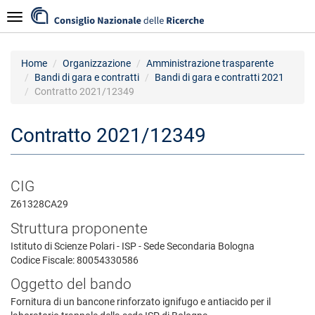
Salta
Navigazione
al
contenuto
principale
Home
Organizzazione
Amministrazione trasparente
Bandi di gara e contratti
Bandi di gara e contratti 2021
Contratto 2021/12349
Contratto 2021/12349
CIG
Z61328CA29
Struttura proponente
Istituto di Scienze Polari - ISP - Sede Secondaria Bologna
Codice Fiscale: 80054330586
Oggetto del bando
Fornitura di un bancone rinforzato ignifugo e antiacido per il