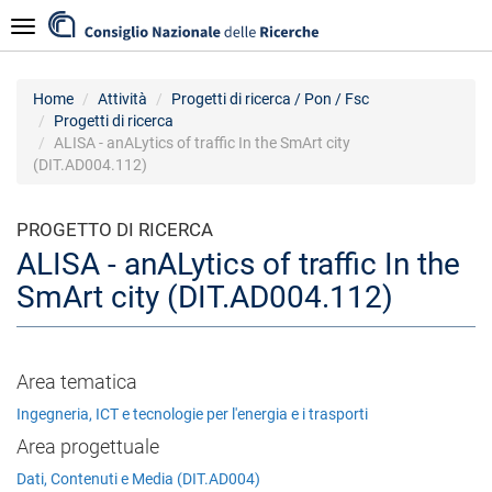
Salta
Navigazione
al
contenuto
principale
Home
Attività
Progetti di ricerca / Pon / Fsc
Progetti di ricerca
ALISA - anALytics of traffic In the SmArt city
(DIT.AD004.112)
PROGETTO DI RICERCA
ALISA - anALytics of traffic In the
SmArt city (DIT.AD004.112)
Area tematica
Ingegneria, ICT e tecnologie per l'energia e i trasporti
Area progettuale
Dati, Contenuti e Media (DIT.AD004)