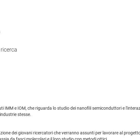
a
 ricerca
ituti IMM e IOM, che riguarda lo studio dei nanofili semiconduttori e l'inter
 industrie stesse.
ione dei giovani ricercatori che verranno assunti per lavorare al progetto. 
assia da fasci molecolari e il loro studio con metodi ottici.