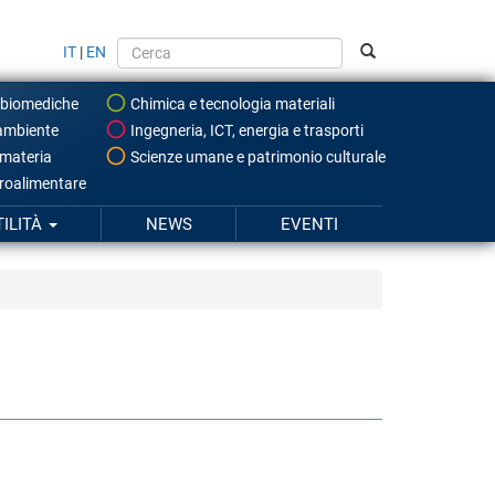
IT
|
EN
 biomediche
Chimica e tecnologia materiali
ambiente
Ingegneria, ICT, energia e trasporti
 materia
Scienze umane e patrimonio culturale
roalimentare
TILITÀ
NEWS
EVENTI