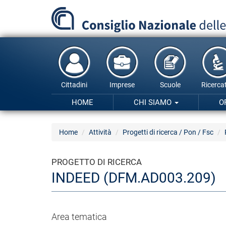
Salta
al
contenuto
principale
Cittadini
Imprese
Scuole
Ricercat
HOME
CHI SIAMO
O
Home
Attività
Progetti di ricerca / Pon / Fsc
PROGETTO DI RICERCA
INDEED (DFM.AD003.209)
Area tematica