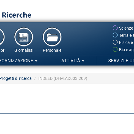
Scienze
Terra e 
Fisica e
Bio e ag
ori
Giornalisti
Personale
RGANIZZAZIONE
ATTIVITÀ
SERVIZI E U
Progetti di ricerca
INDEED (DFM.AD003.209)