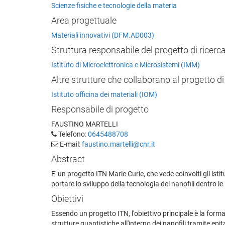
Scienze fisiche e tecnologie della materia
Area progettuale
Materiali innovativi (DFM.AD003)
Struttura responsabile del progetto di ricerc
Istituto di Microelettronica e Microsistemi (IMM)
Altre strutture che collaborano al progetto di
Istituto officina dei materiali (IOM)
Responsabile di progetto
FAUSTINO MARTELLI
Telefono:
0645488708
E-mail:
faustino.martelli@cnr.it
Abstract
E' un progetto ITN Marie Curie, che vede coinvolti gli ist
portare lo sviluppo della tecnologia dei nanofili dentro le
Obiettivi
Essendo un progetto ITN, l'obiettivo principale è la formaz
strutture quantistiche all'interno dei nanofili tramite epit