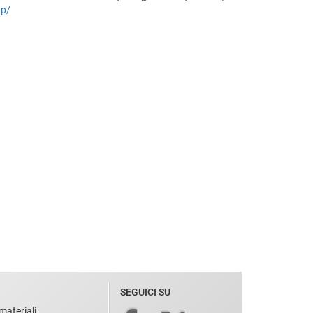
ap/
SEGUICI SU
materiali