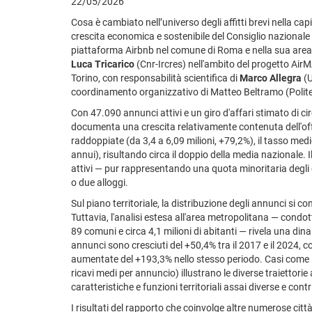
22/05/2026
Cosa è cambiato nell’universo degli affitti brevi nella cap
crescita economica e sostenibile del Consiglio nazionale de
piattaforma Airbnb nel comune di Roma e nella sua area 
Luca Tricarico
(Cnr-Ircres) nell'ambito del progetto Air
Torino, con responsabilità scientifica di
Marco Allegra
(U
coordinamento organizzativo di Matteo Beltramo (Polite
Con 47.090 annunci attivi e un giro d'affari stimato di cir
documenta una crescita relativamente contenuta dell'offe
raddoppiate (da 3,4 a 6,09 milioni, +79,2%), il tasso medi
annui), risultando circa il doppio della media nazionale. 
attivi — pur rappresentando una quota minoritaria degli o
o due alloggi.
Sul piano territoriale, la distribuzione degli annunci si 
Tuttavia, l'analisi estesa all'area metropolitana — condot
89 comuni e circa 4,1 milioni di abitanti — rivela una din
annunci sono cresciuti del +50,4% tra il 2017 e il 2024, 
aumentate del +193,3% nello stesso periodo. Casi come F
ricavi medi per annuncio) illustrano le diverse traiettorie
caratteristiche e funzioni territoriali assai diverse e co
I risultati del rapporto che coinvolge altre numerose ci