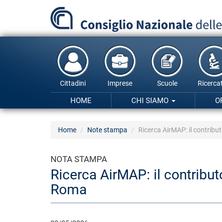
Salta
al
contenuto
principale
Cittadini
Imprese
Scuole
Ricercat
HOME
CHI SIAMO
O
Home
Note stampa
Ricerca AirMAP: il contribut
NOTA STAMPA
Ricerca AirMAP: il contributo
Roma