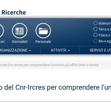
Scienze
Terra e 
Fisica e
Bio e ag
ori
Giornalisti
Personale
RGANIZZAZIONE
ATTIVITÀ
SERVIZI E U
o del Cnr-Ircres per comprendere l'universo gli affitti brevi a Roma
 del Cnr-Ircres per comprendere l'univ