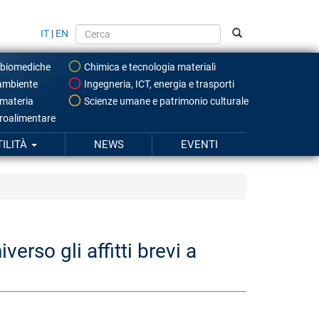
IT
|
EN
 biomediche
Chimica e tecnologia materiali
ambiente
Ingegneria, ICT, energia e trasporti
 materia
Scienze umane e patrimonio culturale
roalimentare
TILITÀ
NEWS
EVENTI
erso gli affitti brevi a