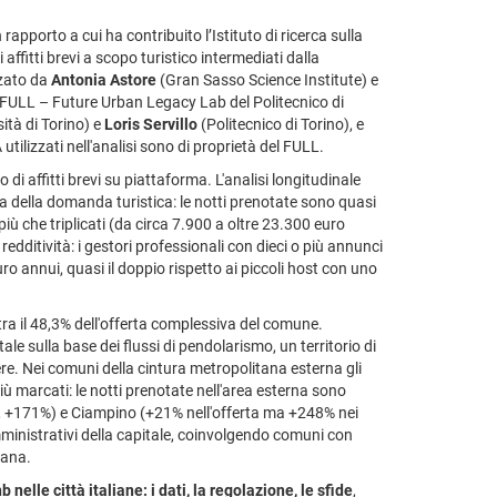
rapporto a cui ha contribuito l’Istituto di ricerca sulla
affitti brevi a scopo turistico intermediati dalla
zzato da
Antonia Astore
(Gran Sasso Science Institute) e
l FULL – Future Urban Legacy Lab del Politecnico di
ità di Torino) e
Loris Servillo
(Politecnico di Torino), e
 utilizzati nell'analisi sono di proprietà del FULL.
di affitti brevi su piattaforma. L'analisi longitudinale
a della domanda turistica: le notti prenotate sono quasi
iù che triplicati (da circa 7.900 a oltre 23.300 euro
dditività: i gestori professionali con dieci o più annunci
o annui, quasi il doppio rispetto ai piccoli host con uno
ntra il 48,3% dell'offerta complessiva del comune.
le sulla base dei flussi di pendolarismo, un territorio di
iere. Nei comuni della cintura metropolitana esterna gli
iù marcati: le notti prenotate nell'area esterna sono
%, +171%) e Ciampino (+21% nell'offerta ma +248% nei
 amministrativi della capitale, coinvolgendo comuni con
tana.
b nelle città italiane: i dati, la regolazione, le sfide
,