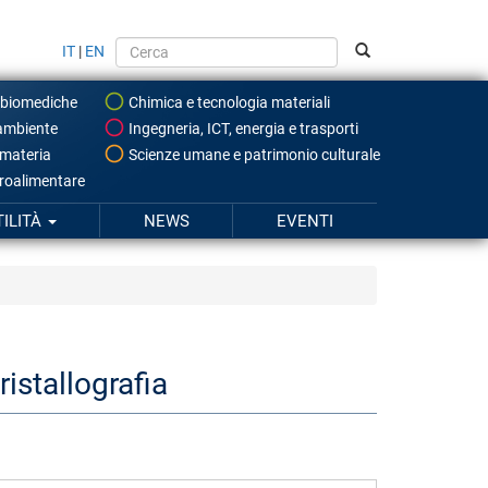
IT
|
EN
 biomediche
Chimica e tecnologia materiali
ambiente
Ingegneria, ICT, energia e trasporti
 materia
Scienze umane e patrimonio culturale
roalimentare
TILITÀ
NEWS
EVENTI
istallografia