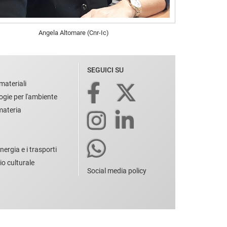
Angela Altomare (Cnr-Ic)
SEGUICI SU
materiali
ogie per l'ambiente
 materia
nergia e i trasporti
io culturale
Social media policy