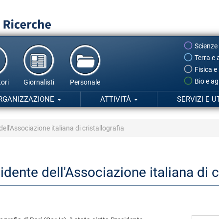
Scienze
Terra e 
Fisica e
Bio e ag
ori
Giornalisti
Personale
RGANIZZAZIONE
ATTIVITÀ
SERVIZI E U
ll'Associazione italiana di cristallografia
dente dell'Associazione italiana di cr