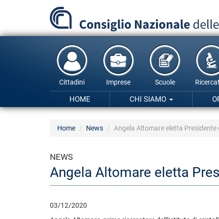
Salta
al
contenuto
principale
Cittadini
Imprese
Scuole
Ricercat
HOME
CHI SIAMO
O
Home
News
Angela Altomare eletta Presidente de
NEWS
Angela Altomare eletta Presi
03/12/2020