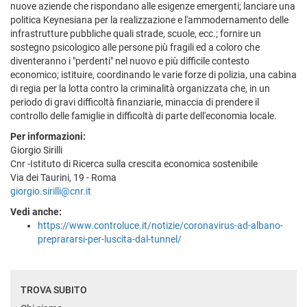
nuove aziende che rispondano alle esigenze emergenti; lanciare una
politica Keynesiana per la realizzazione e l'ammodernamento delle
infrastrutture pubbliche quali strade, scuole, ecc.; fornire un
sostegno psicologico alle persone più fragili ed a coloro che
diventeranno i "perdenti" nel nuovo e più difficile contesto
economico; istituire, coordinando le varie forze di polizia, una cabina
di regia per la lotta contro la criminalità organizzata che, in un
periodo di gravi difficoltà finanziarie, minaccia di prendere il
controllo delle famiglie in difficoltà di parte dell'economia locale.
Per informazioni:
Giorgio Sirilli
Cnr -Istituto di Ricerca sulla crescita economica sostenibile
Via dei Taurini, 19 - Roma
giorgio.sirilli@cnr.it
Vedi anche:
https://www.controluce.it/notizie/coronavirus-ad-albano-
preprararsi-per-luscita-dal-tunnel/
TROVA SUBITO