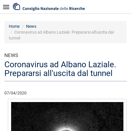
Salta
Navigazione
al
contenuto
principale
Home
News
Coronavirus ad Albano Laziale. Prepararsi all'uscita dal
tunnel
NEWS
Coronavirus ad Albano Laziale.
Prepararsi all'uscita dal tunnel
07/04/2020