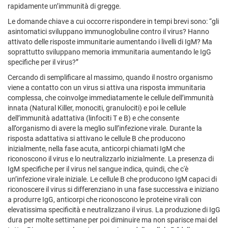
rapidamente un’immunità di gregge.
Le domande chiave a cui occorre rispondere in tempi brevi sono: “gli
asintomatici sviluppano immunoglobuline contro il virus? Hanno
attivato delle risposte immunitarie aumentando i livelli di IgM? Ma
soprattutto sviluppano memoria immunitaria aumentando le IgG
specifiche per il virus?”
Cercando di semplificare al massimo, quando il nostro organismo
viene a contatto con un virus si attiva una risposta immunitaria
complessa, che coinvolge immediatamente le cellule dell’immunità
innata (Natural Killer, monociti, granulociti) e poi le cellule
dell’immunità adattativa (linfociti T e B) e che consente
all’organismo di avere la meglio sull’infezione virale. Durante la
risposta adattativa si attivano le cellule B che producono
inizialmente, nella fase acuta, anticorpi chiamati IgM che
riconoscono il virus e lo neutralizzarlo inizialmente. La presenza di
IgM specifiche per il virus nel sangue indica, quindi, che c'è
un’infezione virale iniziale. Le cellule B che producono IgM capaci di
riconoscere il virus si differenziano in una fase successiva e iniziano
a produrre IgG, anticorpi che riconoscono le proteine virali con
elevatissima specificità e neutralizzano il virus. La produzione di IgG
dura per molte settimane per poi diminuire ma non sparisce mai del