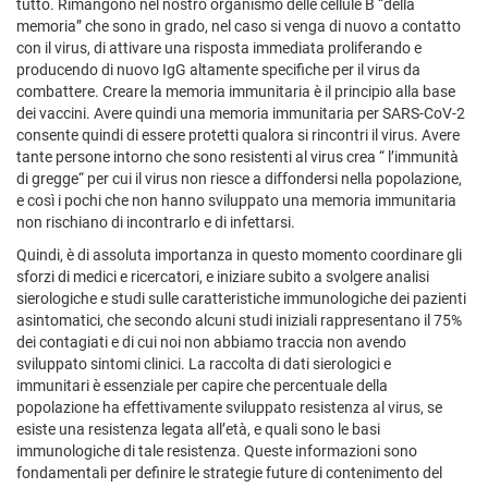
tutto. Rimangono nel nostro organismo delle cellule B “della
memoria” che sono in grado, nel caso si venga di nuovo a contatto
con il virus, di attivare una risposta immediata proliferando e
producendo di nuovo IgG altamente specifiche per il virus da
combattere. Creare la memoria immunitaria è il principio alla base
dei vaccini. Avere quindi una memoria immunitaria per SARS-CoV-2
consente quindi di essere protetti qualora si rincontri il virus. Avere
tante persone intorno che sono resistenti al virus crea “ l’immunità
di gregge“ per cui il virus non riesce a diffondersi nella popolazione,
e così i pochi che non hanno sviluppato una memoria immunitaria
non rischiano di incontrarlo e di infettarsi.
Quindi, è di assoluta importanza in questo momento coordinare gli
sforzi di medici e ricercatori, e iniziare subito a svolgere analisi
sierologiche e studi sulle caratteristiche immunologiche dei pazienti
asintomatici, che secondo alcuni studi iniziali rappresentano il 75%
dei contagiati e di cui noi non abbiamo traccia non avendo
sviluppato sintomi clinici. La raccolta di dati sierologici e
immunitari è essenziale per capire che percentuale della
popolazione ha effettivamente sviluppato resistenza al virus, se
esiste una resistenza legata all’età, e quali sono le basi
immunologiche di tale resistenza. Queste informazioni sono
fondamentali per definire le strategie future di contenimento del