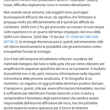
contratto il virus e non presentano sintomi “misurabili” (febbre,
tosse, difficoltà respiratorie) sono in numero elevatissimo.
Non avendo alcun sintomo, tali soggetti sono purtroppo
inconsapevoli diffusori del virus: ciò significa che l'infezione si
propaga molto più efficientemente ed è quindi più difficile da
contenere. SARS-CoV-2 ha già provocato un numero di casi cinque
volte superiore e in un quarto del tempo impiegato dal virus della
SARS-CoV (Nature. 2020 Mar 19 doi:doi:
10.1038/d41586-020-
00758-2
): la strategia #iorestoacasa è, quindi, estremamente utile
nel ridurre drasticamente la possibilità che gli asintomatici creino
insospettati focolai di contagio.
Con il test del tampone attualmente utilizzato si preleva del
materiale biologico dal naso e dalla gola che poi viene utilizzato per
amplificare le sequenze specifiche del virus se è presente. Il risultato
di positività non ci dà, però, nessuna informazione sulla risposta
immunitaria della persona analizzata. E’ la fotografia di un
momento: un negativo di oggi potrebbe diventare positivo domani.
Il tampone è, quindi, utile per avere informazioni immediate, ma non
è sufficiente per identificare focolai nascosti, e non ci aiuta a
comprendere il fenomeno degli asintomatici che sembra essere
responsabile dell’enorme diffusione del virus, ma che potrebbe
anche essere la nostra speranza per il futuro di ottenere