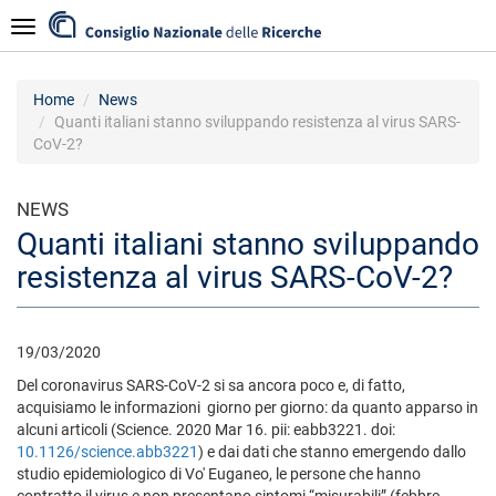
Salta
Navigazione
al
contenuto
principale
Home
News
Quanti italiani stanno sviluppando resistenza al virus SARS-
CoV-2?
NEWS
Quanti italiani stanno sviluppando
resistenza al virus SARS-CoV-2?
19/03/2020
Del coronavirus SARS-CoV-2 si sa ancora poco e, di fatto,
acquisiamo le informazioni giorno per giorno: da quanto apparso in
alcuni articoli (Science. 2020 Mar 16. pii: eabb3221. doi:
10.1126/science.abb3221
) e dai dati che stanno emergendo dallo
studio epidemiologico di Vo' Euganeo, le persone che hanno