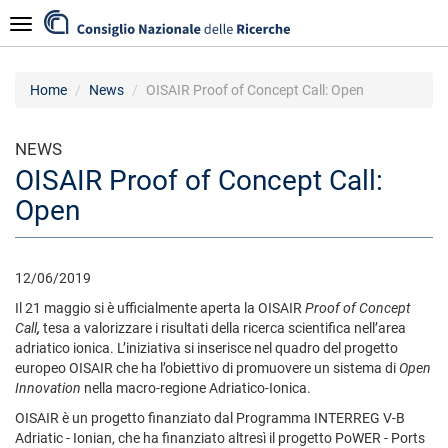
Salta
Navigazione
al
contenuto
principale
Home
News
OISAIR Proof of Concept Call: Open
NEWS
OISAIR Proof of Concept Call:
Open
12/06/2019
Il 21 maggio si è ufficialmente aperta la OISAIR
Proof of Concept
Call
,
tesa a
valorizzare i risultati della ricerca scientifica nell’area
adriatico ionica. L’iniziativa si inserisce nel quadro del progetto
europeo OISAIR che ha l’obiettivo di promuovere un sistema di
Open
Innovation
nella macro-regione Adriatico-Ionica.
OISAIR è un progetto finanziato dal Programma INTERREG V-B
Adriatic - Ionian, che ha finanziato altresì il progetto PoWER - Ports