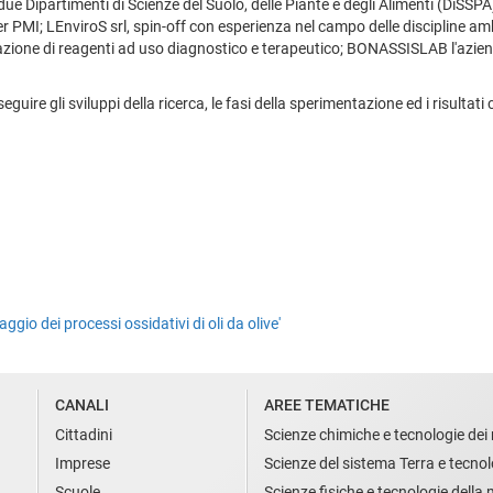
due Dipartimenti di Scienze del Suolo, delle Piante e degli Alimenti (DiSSPA
per PMI; LEnviroS srl, spin-off con esperienza nel campo delle discipline 
azione di reagenti ad uso diagnostico e terapeutico; BONASSISLAB l'azienda
seguire gli sviluppi della ricerca, le fasi della sperimentazione ed i risulta
gio dei processi ossidativi di oli da olive'
CANALI
AREE TEMATICHE
Cittadini
Scienze chimiche e tecnologie dei 
Imprese
Scienze del sistema Terra e tecnol
Scuole
Scienze fisiche e tecnologie della