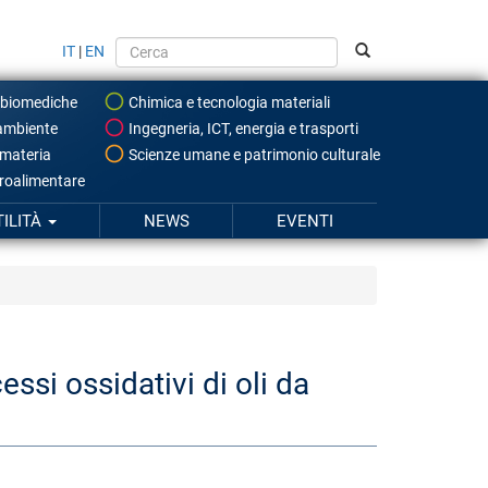
IT
|
EN
 biomediche
Chimica e tecnologia materiali
ambiente
Ingegneria, ICT, energia e trasporti
 materia
Scienze umane e patrimonio culturale
roalimentare
TILITÀ
NEWS
EVENTI
ssi ossidativi di oli da