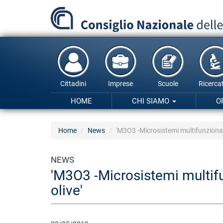
Salta
al
contenuto
principale
Cittadini
Imprese
Scuole
Ricercat
HOME
CHI SIAMO
O
Home
News
'M3O3 -Microsistemi multifunzionali 
NEWS
'M3O3 -Microsistemi multifun
olive'