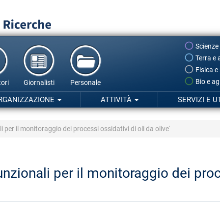
Scienze
Terra e 
Fisica e
Bio e ag
ori
Giornalisti
Personale
RGANIZZAZIONE
ATTIVITÀ
SERVIZI E U
per il monitoraggio dei processi ossidativi di oli da olive'
zionali per il monitoraggio dei proce