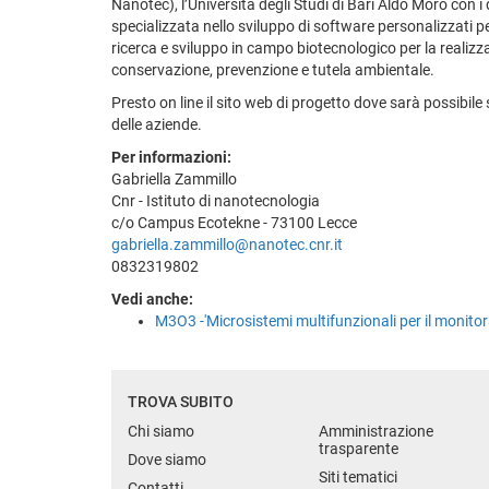
Nanotec), l’Università degli Studi di Bari Aldo Moro con i 
specializzata nello sviluppo di software personalizzati 
ricerca e sviluppo in campo biotecnologico per la realizz
conservazione, prevenzione e tutela ambientale.
Presto on line il sito web di progetto dove sarà possibile 
delle aziende.
Per informazioni:
Gabriella Zammillo
Cnr - Istituto di nanotecnologia
c/o Campus Ecotekne - 73100 Lecce
gabriella.zammillo@nanotec.cnr.it
0832319802
Vedi anche:
M3O3 -'Microsistemi multifunzionali per il monitorag
TROVA SUBITO
Chi siamo
Amministrazione
trasparente
Dove siamo
Siti tematici
Contatti