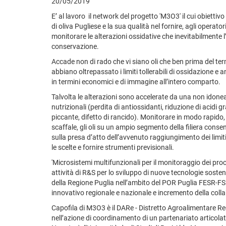
20/05/2019
E’ al lavoro il network del progetto 'M3O3' il cui obiettivo
di oliva Pugliese e la sua qualità nel fornire, agli operato
monitorare le alterazioni ossidative che inevitabilmente l
conservazione.
Accade non di rado che vi siano oli che ben prima del t
abbiano oltrepassato i limiti tollerabili di ossidazione
in termini economici e di immagine all’intero comparto.
Talvolta le alterazioni sono accelerate da una non idone
nutrizionali (perdita di antiossidanti, riduzione di acidi 
piccante, difetto di rancido). Monitorare in modo rapido
scaffale, gli oli su un ampio segmento della filiera conse
sulla presa d’atto dell’avvenuto raggiungimento dei limi
le scelte e fornire strumenti previsionali.
'Microsistemi multifunzionali per il monitoraggio dei proc
attività di R&S per lo sviluppo di nuove tecnologie sosten
della Regione Puglia nell’ambito del POR Puglia FESR-FSE 
innovativo regionale e nazionale e incremento della collab
Capofila di M3O3 è il DARe - Distretto Agroalimentare Re
nell’azione di coordinamento di un partenariato articolato