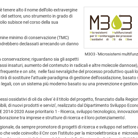
 è tenere alto il nome dell’olio extravergine
ri del settore, uno strumento in grado di
’olio subisce nel corso della sua
ermine minimo di conservazione (TMC)
 e andrebbero declassati arrecando un danno
M3O3 -'Microsistemi multifunzion
a conservazione; riguardano sia gli aspetti
grassi insaturi, aumento del contenuto in radicali e altre molecole dannose),
, frequente e
on site,
nelle fasi nevralgiche del processo produttivo quali lo 
ntirà di sostituire l’attuale paradigma di gestione dell’ossidazione, basato
ti legali, con un sistema più moderno basato su una prevenzione e gestio
essi ossidativi di oli da olive' è il titolo del progetto, finanziato dalla 
ibili, di nuovi prodotti e servizi', realizzato dal Dipartimento Sviluppo E
2014-2020 Asse prioritario 1 - Ricerca, sviluppo tecnologico, innovazione
orazione tra imprese e strutture di ricerca e il loro potenziamento'.
gionale, da sempre promotore di progetti di ricerca e sviluppo nel settore
 che vede coinvolto il Cnr con l’Istituto per la microelettronica e microsi