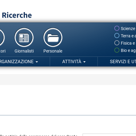
Scienze
Terra e 
Fisica e
Bio e ag
ori
Giornalisti
Personale
RGANIZZAZIONE
ATTIVITÀ
SERVIZI E U