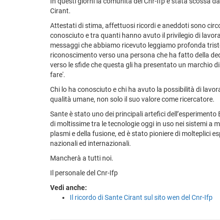
In questi giorni la comunità del Cnr-Ifp è stata scossa d
Cirant.
Attestati di stima, affettuosi ricordi e aneddoti sono circ
conosciuto e tra quanti hanno avuto il privilegio di lavora
messaggi che abbiamo ricevuto leggiamo profonda trist
riconoscimento verso una persona che ha fatto della ded
verso le sfide che questa gli ha presentato un marchio dis
fare'.
Chi lo ha conosciuto e chi ha avuto la possibilità di lavo
qualità umane, non solo il suo valore come ricercatore.
Sante è stato uno dei principali artefici dell’esperiment
di moltissime tra le tecnologie oggi in uso nei sistemi a m
plasmi e della fusione, ed è stato pioniere di molteplici es
nazionali ed internazionali.
Mancherà a tutti noi.
Il personale del Cnr-Ifp
Vedi anche:
Il ricordo di Sante Cirant sul sito wen del Cnr-Ifp