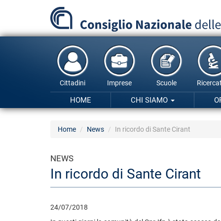
Salta
al
contenuto
principale
Cittadini
Imprese
Scuole
Ricercat
HOME
CHI SIAMO
O
Home
News
In ricordo di Sante Cirant
NEWS
In ricordo di Sante Cirant
24/07/2018