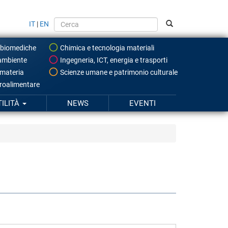
IT
|
EN
 biomediche
Chimica e tecnologia materiali
ambiente
Ingegneria, ICT, energia e trasporti
 materia
Scienze umane e patrimonio culturale
roalimentare
TILITÀ
NEWS
EVENTI