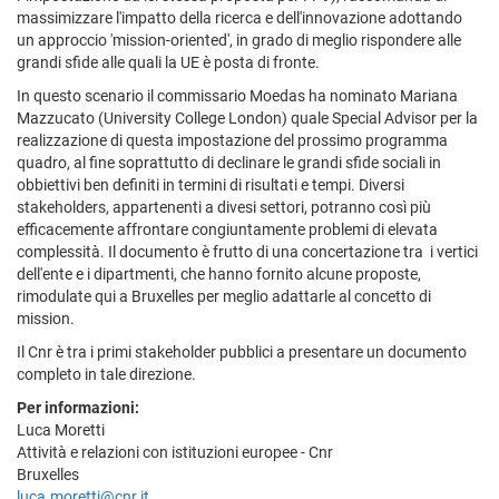
massimizzare l'impatto della ricerca e dell'innovazione adottando
un approccio 'mission-oriented', in grado di meglio rispondere alle
grandi sfide alle quali la UE è posta di fronte.
In questo scenario il commissario Moedas ha nominato Mariana
Mazzucato (University College London) quale Special Advisor per la
realizzazione di questa impostazione del prossimo programma
quadro, al fine soprattutto di declinare le grandi sfide sociali in
obbiettivi ben definiti in termini di risultati e tempi. Diversi
stakeholders, appartenenti a divesi settori, potranno così più
efficacemente affrontare congiuntamente problemi di elevata
complessità. Il documento è frutto di una concertazione tra i vertici
dell'ente e i dipartmenti, che hanno fornito alcune proposte,
rimodulate qui a Bruxelles per meglio adattarle al concetto di
mission.
Il Cnr è tra i primi stakeholder pubblici a presentare un documento
completo in tale direzione.
Per informazioni:
Luca Moretti
Attività e relazioni con istituzioni europee - Cnr
Bruxelles
luca.moretti@cnr.it