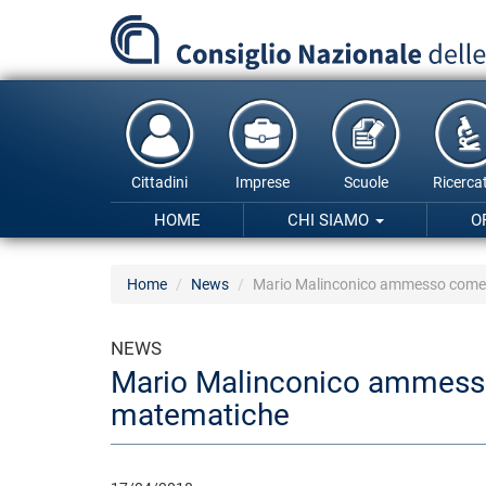
Salta
al
contenuto
principale
Cittadini
Imprese
Scuole
Ricercat
HOME
CHI SIAMO
O
Home
News
Mario Malinconico ammesso come So
NEWS
Mario Malinconico ammesso 
matematiche