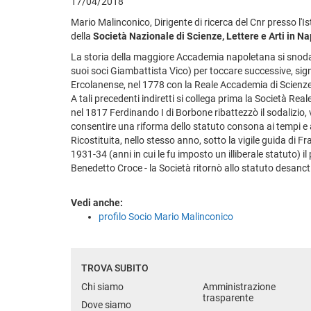
17/04/2018
Mario Malinconico, Dirigente di ricerca del Cnr presso l'
della
Società Nazionale di Scienze, Lettere e Arti in Na
La storia della maggiore Accademia napoletana si snoda 
suoi soci Giambattista Vico) per toccare successive, sign
Ercolanense, nel 1778 con la Reale Accademia di Scienze e
A tali precedenti indiretti si collega prima la Società 
nel 1817 Ferdinando I di Borbone ribattezzò il sodalizio,
consentire una riforma dello statuto consona ai tempi e alle
Ricostituita, nello stesso anno, sotto la vigile guida di F
1931-34 (anni in cui le fu imposto un illiberale statuto) i
Benedetto Croce - la Società ritornò allo statuto desanctis
Vedi anche:
profilo Socio Mario Malinconico
TROVA SUBITO
Chi siamo
Amministrazione
trasparente
Dove siamo