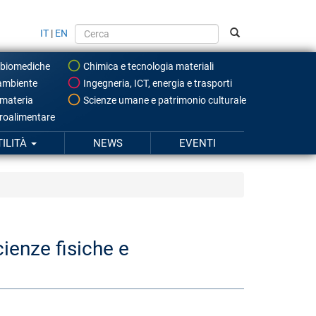
IT
|
EN
 biomediche
Chimica e tecnologia materiali
ambiente
Ingegneria, ICT, energia e trasporti
 materia
Scienze umane e patrimonio culturale
roalimentare
TILITÀ
NEWS
EVENTI
enze fisiche e