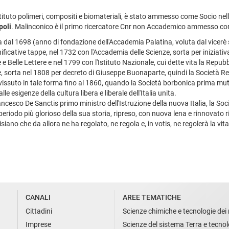
Istituto polimeri, compositi e biomateriali, è stato ammesso come Socio ne
poli
. Malinconico è il primo ricercatore Cnr non Accademico ammesso com
dal 1698 (anno di fondazione dell'Accademia Palatina, voluta dal vicerè 
ificative tappe, nel 1732 con l'Accademia delle Scienze, sorta per iniziati
 Belle Lettere e nel 1799 con l'Istituto Nazionale, cui dette vita la Repu
Reale, sorta nel 1808 per decreto di Giuseppe Buonaparte, quindi la Societ
 vissuto in tale forma fino al 1860, quando la Società borbonica prima mut
 esigenze della cultura libera e liberale dell'Italia unita.
rancesco De Sanctis primo ministro dell'Istruzione della nuova Italia, la Soc
l periodo più glorioso della sua storia, ripreso, con nuova lena e rinnovato r
iano che da allora ne ha regolato, ne regola e, in votis, ne regolerà la vita
CANALI
AREE TEMATICHE
Cittadini
Scienze chimiche e tecnologie dei 
Imprese
Scienze del sistema Terra e tecnol