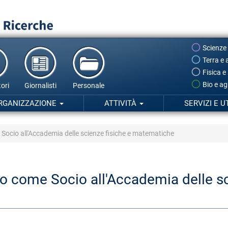
Scienze
Terra e 
Fisica e
Bio e ag
ori
Giornalisti
Personale
RGANIZZAZIONE
ATTIVITÀ
SERVIZI E U
cio all'Accademia delle scienze fisiche e matematiche
come Socio all'Accademia delle sci