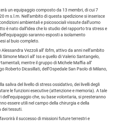
rterà un equipaggio composto da 13 membri, di cui 7
220 m s.l.m. Nell’ambito di questa spedizione si inserisce
e condizioni ambientali e psicosociali vissute dall’uomo
to è nato dall’idea che lo studio del rapporto tra stress e
dell’equipaggio saranno esposti a isolamento
mesi al buio completo.
e Alessandra Vezzoli all’ Ibfm, attivo da anni nell’ambito
di Simone Macrì all’ Iss e quello di Valerio Santangelo,
rtamentali, mentre il gruppo di Michele Maffia all’
go Roberto Dicasillati, dell’Ospedale San Paolo di Milano,
liva del livello di stress ossidativo, dei livelli degli
alutare le funzioni esecutive (attenzione e memoria). A tale
 dell’equipaggio che, su base volontaria, si presteranno
nno essere utili nel campo della chirurgia e della
 dei tessuti.
avorirà il successo di missioni future terrestri e