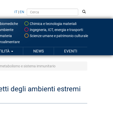
IT
|
EN
 biomediche
Chimica e tecnologia materiali
ambiente
Ingegneria, ICT, energia e trasporti
 materia
Scienze umane e patrimonio culturale
roalimentare
TILITÀ
NEWS
EVENTI
ia, metabolismo e sistema immunitario
fetti degli ambienti estremi