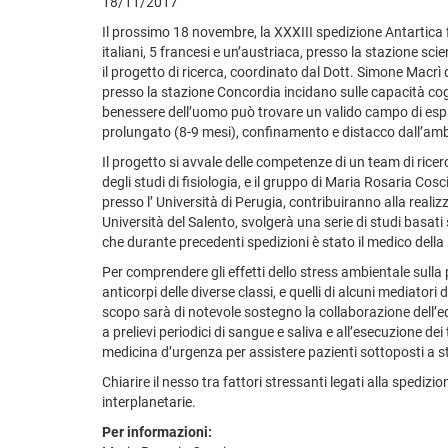
18/11/2017
Il prossimo 18 novembre, la XXXIII spedizione Antartic
italiani, 5 francesi e un’austriaca, presso la stazione sc
il progetto di ricerca, coordinato dal Dott. Simone Macrì d
presso la stazione Concordia incidano sulle capacità cogni
benessere dell’uomo può trovare un valido campo di espl
prolungato (8-9 mesi), confinamento e distacco dall’ambien
Il progetto si avvale delle competenze di un team di ricerc
degli studi di fisiologia, e il gruppo di Maria Rosaria Cos
presso l’ Università di Perugia, contribuiranno alla reali
Università del Salento, svolgerà una serie di studi basat
che durante precedenti spedizioni è stato il medico della 
Per comprendere gli effetti dello stress ambientale sulla ps
anticorpi delle diverse classi, e quelli di alcuni mediatori
scopo sarà di notevole sostegno la collaborazione dell’e
a prelievi periodici di sangue e saliva e all’esecuzione dei 
medicina d’urgenza per assistere pazienti sottoposti a st
Chiarire il nesso tra fattori stressanti legati alla spedi
interplanetarie.
Per informazioni: