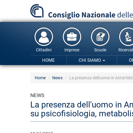
Salta
al
contenuto
principale
Cittadini
Imprese
Scuole
Ricercat
HOME
CHI SIAMO
O
Home
News
La presenza dell'uomo in Antartide: 
NEWS
La presenza dell'uomo in Anta
su psicofisiologia, metabo