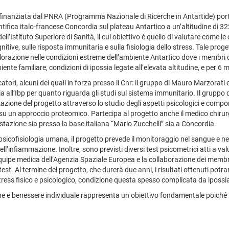
a finanziata dal PNRA (Programma Nazionale di Ricerche in Antartide) po
ientifica italo-francese Concordia sul plateau Antartico a un’altitudine di 3
ell’Istituto Superiore di Sanità, il cui obiettivo è quello di valutare come l
tive, sulle risposta immunitaria e sulla fisiologia dello stress. Tale proget
orazione nelle condizioni estreme dell’ambiente Antartico dove i membri 
te familiare, condizioni di ipossia legate all’elevata altitudine, e per 6 
atori, alcuni dei quali in forza presso il Cnr: il gruppo di Mauro Marzorati 
cia all’Ibp per quanto riguarda gli studi sul sistema immunitario. Il gruppo 
zzazione del progetto attraverso lo studio degli aspetti psicologici e compo
i su un approccio proteomico. Partecipa al progetto anche il medico chirur
stazione sia presso la base italiana “Mario Zucchelli” sia a Concordia.
icofisiologia umana, il progetto prevede il monitoraggio nel sangue e nella sa
 dell’infiammazione. Inoltre, sono previsti diversi test psicometrici atti a v
quipe medica dell’Agenzia Spaziale Europea e la collaborazione dei membri
test.
Al termine del progetto, che durerà due anni, i risultati ottenuti potra
ress fisico e psicologico, condizione questa spesso complicata da ipossia
zione e benessere individuale rappresenta un obiettivo fondamentale poiché f