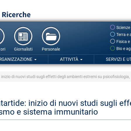
Scienze
Terra e 
Fisica e
Bio e ag
ori
Giornalisti
Personale
RGANIZZAZIONE
ATTIVITÀ
SERVIZI E U
inizio di nuovi studi sugli effetti degli ambienti estremi su psicofisiolog
rtide: inizio di nuovi studi sugli ef
lismo e sistema immunitario