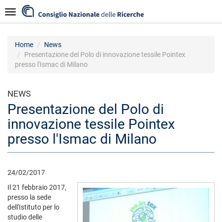
Salta
Navigazione
al
contenuto
principale
Home
News
Presentazione del Polo di innovazione tessile Pointex
presso l'Ismac di Milano
NEWS
Presentazione del Polo di
innovazione tessile Pointex
presso l'Ismac di Milano
24/02/2017
Il 21 febbraio 2017,
presso la sede
dell'Istituto per lo
studio delle