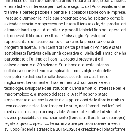
l'interesse dell'istituto nell'ottica di individuare strategie per la ricerca
e tematiche di interesse per il settore seguito dal Polo tessile, anche
tramite la partecipazione a bandi e la collaborazione con le imprese.
Pasquale Campanile, nella sua presentazione, ha spiegato come le
aziende associate rappresentino l'intera filiera tessile, dai produttori
di macchinari a quelli di ausiliari e prodotti chimici fino agli operatori
di processi di filatura, tessitura e finissaggio. Questo può
rappresentare un sicuro punto di forza nella presentazione di
progetti di ricerca. Fra i centri di ricerca partner di Pointex è stata
sottolineata l'attività della unità operativa di Biella dell'Ismac, che ha
partecipato all'ultima call con 12 progetti presentati e il
coinvolgimento di 30 aziende. Sulla base di questa intensa
collaborazione è ritenuto auspicabile il coinvolgimento delle
competenze distribuite nelle diverse sedi di Ismac al fine di
migliorare ulteriormente il trasferimento di conoscenze e di
tecnologie, sviluppate dall'istituto in diversi ambiti di interesse per le
macromolecole, al mondo del tessile. A tal fine sono state
ampiamente discusse la varietà di applicazioni delle fibre in ambito
tecnico come nel settore trasporti e auto, negli 'smart textiles', nel
medicale e in campo aerospaziale. Sono state inoltre individuate
diverse possibilità di finanziamento (fondi strutturali, fondi europei)
legate a questo specifico tema, iniziative per promuovere linee di
sviluppo (agenda strategica 2016-2020) e creazione di piattaforme