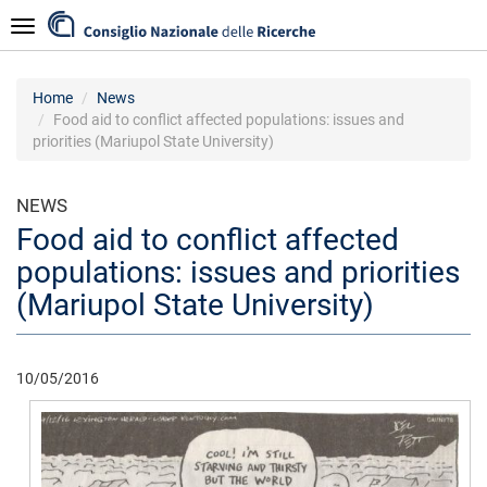
Salta
Navigazione
al
contenuto
principale
Home
News
Food aid to conflict affected populations: issues and
priorities (Mariupol State University)
NEWS
Food aid to conflict affected
populations: issues and priorities
(Mariupol State University)
10/05/2016