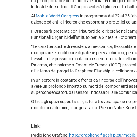
La più importante fiera mondiale della tecnologia mobile 
industrie del settore. Il Cnr presenterà i più recenti risul
Al
Mobile World Congress
in programma dal 22 al 25 febbr
aziende ed enti di ricerca che esporranno prototipi ed ap
Il CNR sarà presente con i risultati delle ricerche nel cam
Funzionali Organici dell’Istituto per la Sintesi e Fotoreatti
“Le caratteristiche di resistenza meccanica, flessibilità e 
manipolare e modificare il grafene per via chimica, perm
flessibili che possono già da ora essere integrate nella 
Palermo, che insieme a Emanuele Treossi (ISOF) presente
all’interno del progetto Graphene Flagship in collaboraz
In un settore in costante e frenetica rincorsa dell’innova
avere un profondo impatto su molti dei componenti assembl
supercondensatori, dai sensori indossabili alle comunica
Oltre agli spazi espositivi, il grafene troverà spazio n
mondo accademico, inaugurata dal Premio Nobel Konst
Link:
Padiglione Grafene:
http://graphene-flagship.eu/mobile