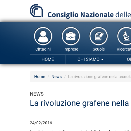
Salta
al
contenuto
principale
Cittadini
Imprese
Scuole
Ricercat
HOME
CHI SIAMO
O
Home
News
La rivoluzione grafene nella tecnol
NEWS
La rivoluzione grafene nell
24/02/2016