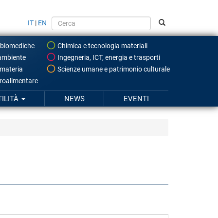
IT
|
EN
 biomediche
Chimica e tecnologia materiali
ambiente
Ingegneria, ICT, energia e trasporti
 materia
Scienze umane e patrimonio culturale
roalimentare
TILITÀ
NEWS
EVENTI