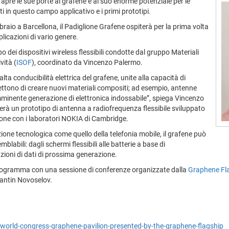
apre le sue porte al grafene e al suo enorme potenziale per le
tati in questo campo applicativo e i primi prototipi.
aio a Barcellona, il Padiglione Grafene ospiterà per la prima volta
plicazioni di vario genere.
po dei dispositivi wireless flessibili condotte dal gruppo Materiali
vità (
ISOF
), coordinato da Vincenzo Palermo.
alta conducibilità elettrica del grafene, unite alla capacità di
ettono di creare nuovi materiali compositi; ad esempio, antenne
imminente generazione di elettronica indossabile”, spiega Vincenzo
rà un prototipo di antenna a radiofrequenza flessibile sviluppato
ione con i laboratori NOKIA di Cambridge.
zione tecnologica come quello della telefonia mobile, il grafene può
abili: dagli schermi flessibili alle batterie a base di
zioni di dati di prossima generazione.
el programma con una sessione di conferenze organizzate dalla
Graphene Fl
antin Novoselov.
-world-congress-graphene-pavilion-presented-by-the-graphene-flagship