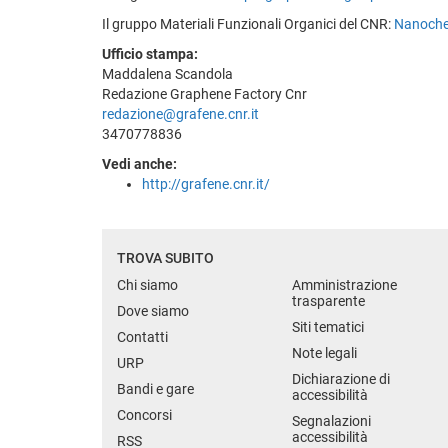
Il gruppo Materiali Funzionali Organici del CNR:
Nanoche
Ufficio stampa:
Maddalena Scandola
Redazione Graphene Factory Cnr
redazione@grafene.cnr.it
3470778836
Vedi anche:
http://grafene.cnr.it/
TROVA SUBITO
Chi siamo
Amministrazione
trasparente
Dove siamo
Siti tematici
Contatti
Note legali
URP
Dichiarazione di
Bandi e gare
accessibilità
Concorsi
Segnalazioni
accessibilità
RSS