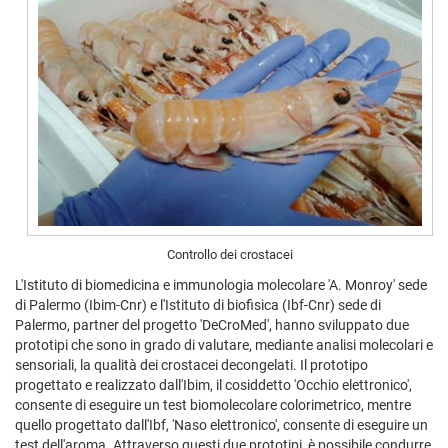
Controllo dei crostacei
L'Istituto di biomedicina e immunologia molecolare 'A. Monroy' sede
di Palermo (Ibim-Cnr) e l'Istituto di biofisica (Ibf-Cnr) sede di
Palermo, partner del progetto 'DeCroMed', hanno sviluppato due
prototipi che sono in grado di valutare, mediante analisi molecolari e
sensoriali, la qualità dei crostacei decongelati. Il prototipo
progettato e realizzato dall'Ibim, il cosiddetto 'Occhio elettronico',
consente di eseguire un test biomolecolare colorimetrico, mentre
quello progettato dall'Ibf, 'Naso elettronico', consente di eseguire un
test dell'aroma. Attraverso questi due prototipi, è possibile condurre