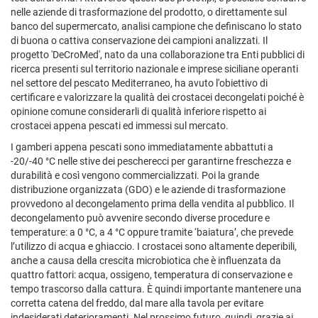
nelle aziende di trasformazione del prodotto, o direttamente sul
banco del supermercato, analisi campione che definiscano lo stato
di buona o cattiva conservazione dei campioni analizzati. Il
progetto 'DeCroMed', nato da una collaborazione tra Enti pubblici di
ricerca presenti sul territorio nazionale e imprese siciliane operanti
nel settore del pescato Mediterraneo, ha avuto l'obiettivo di
certificare e valorizzare la qualità dei crostacei decongelati poiché è
opinione comune considerarli di qualità inferiore rispetto ai
crostacei appena pescati ed immessi sul mercato.
I gamberi appena pescati sono immediatamente abbattuti a
-20/-40 °C nelle stive dei pescherecci per garantirne freschezza e
durabilità e così vengono commercializzati. Poi la grande
distribuzione organizzata (GDO) e le aziende di trasformazione
provvedono al decongelamento prima della vendita al pubblico. Il
decongelamento può avvenire secondo diverse procedure e
temperature: a 0 °C, a 4 °C oppure tramite ‘baiatura’, che prevede
l’utilizzo di acqua e ghiaccio. I crostacei sono altamente deperibili,
anche a causa della crescita microbiotica che è influenzata da
quattro fattori: acqua, ossigeno, temperatura di conservazione e
tempo trascorso dalla cattura. È quindi importante mantenere una
corretta catena del freddo, dal mare alla tavola per evitare
indesiderati deterioramenti. Nel prossimo futuro, quindi, grazie ai