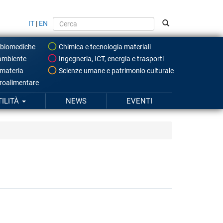
IT
|
EN
 biomediche
Chimica e tecnologia materiali
ambiente
Ingegneria, ICT, energia e trasporti
 materia
Scienze umane e patrimonio culturale
roalimentare
TILITÀ
NEWS
EVENTI