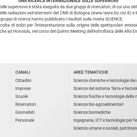
UNA RICERCA INTERNAZIONALE SULLE SUPERNOVE
le supernove è stata eseguita da due gruppi di ricercatori, di cui uno de
 delle radiazioni extraterrestri del CNR di Bologna (www.tesre.bo.cnr.it) e il
ruppi di ricerca hanno pubblicato i risultati sulla rivista SCIENCE.
lta di indizi per l'interpretazione sulla origine delle spettacolari emissi
che ad Honolulu, nel corso del Quinto Meeting dell'Astrofisica delle Alte E
CANALI
AREE TEMATICHE
Cittadini
Scienze chimiche e tecnologie dei 
Imprese
Scienze del sistema Terra e tecnol
Scuole
Scienze fisiche e tecnologie della
Ricercatori
Scienze bio-agroalimentari
Giornalisti
Scienze biomediche
Personale
Ingegneria, ICT e tecnologie per l'e
Scienze umane e sociali, patrimon