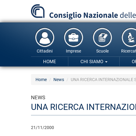
Salta
al
contenuto
principale
Cittadini
Imprese
Scuole
Ricercat
HOME
CHI SIAMO
O
Home
News
UNA RICERCA INTERNAZIONALE 
NEWS
UNA RICERCA INTERNAZI
21/11/2000