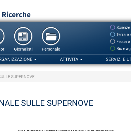
Scienze
Terra e 
Fisica e
Bio e ag
ori
Giornalisti
Personale
RGANIZZAZIONE
ATTIVITÀ
SERVIZI E U
SULLE SUPERNOVE
ONALE SULLE SUPERNOVE