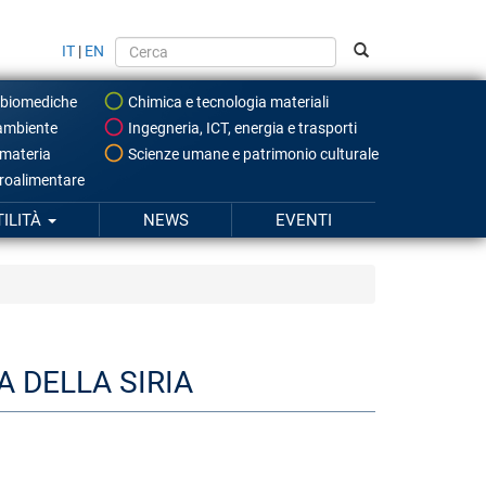
IT
|
EN
 biomediche
Chimica e tecnologia materiali
ambiente
Ingegneria, ICT, energia e trasporti
 materia
Scienze umane e patrimonio culturale
roalimentare
TILITÀ
NEWS
EVENTI
 DELLA SIRIA