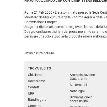
FIRMATO ACCORDO CNR CON IL MINISTERO DELL'AGR
Roma 21 Feb 2000 - E' stato firmato presso la Sede Centr
Ministero dell'Agricultura e della Riforma Agraria della Re
Commissione Europea.
Stage per diplomati, ricercatori e giovani laureati della S
Due giovani laureati siriani dal prossimo anno saranno o
per avere un ruolo attivo nella proposta e nella elaborazi
News a cura dell'URP
TROVA SUBITO
Chi siamo
Amministrazione
trasparente
Dove siamo
Siti tematici
Contatti
Note legali
URP
Dichiarazione di
Bandi e gare
accessibilità
Concorsi