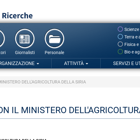
Scienze
Terra e 
Fisica e
Bio e ag
ori
Giornalisti
Personale
RGANIZZAZIONE
ATTIVITÀ
SERVIZI E U
INISTERO DELL'AGRICOLTURA DELLA SIRIA
 IL MINISTERO DELL'AGRICOLTURA