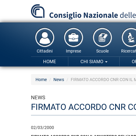
Salta
al
contenuto
principale
Cittadini
Imprese
Scuole
Ricercat
HOME
CHI SIAMO
O
Home
News
FIRMATO ACCORDO CNR CON IL M
NEWS
FIRMATO ACCORDO CNR CON
02/03/2000