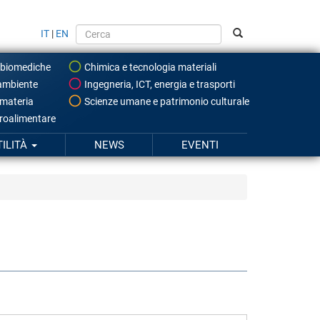
IT
|
EN
 biomediche
Chimica e tecnologia materiali
ambiente
Ingegneria, ICT, energia e trasporti
 materia
Scienze umane e patrimonio culturale
roalimentare
TILITÀ
NEWS
EVENTI