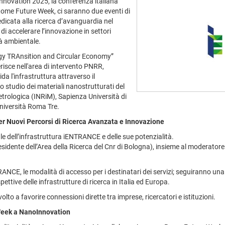
nnovation 2025, la conferenza italiana
Rome Future Week, ci saranno due eventi di
icata alla ricerca d’avanguardia nel
di accelerare l’innovazione in settori
tà ambientale.
gy TRAnsition and Circular Economy”
erisce nell'area di intervento PNRR,
ida l'infrastruttura attraverso il
lo studio dei materiali nanostrutturati del
etrologica (INRiM), Sapienza Università di
'Università Roma Tre.
er Nuovi Percorsi di Ricerca Avanzata e Innovazione
e dell’infrastruttura iENTRANCE e delle sue potenzialità.
esidente dell’Area della Ricerca del Cnr di Bologna), insieme al moderatore
RANCE, le modalità di accesso per i destinatari dei servizi; seguiranno 
pettive delle infrastrutture di ricerca in Italia ed Europa.
lto a favorire connessioni dirette tra imprese, ricercatori e istituzioni.
Week a NanoInnovation