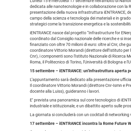
Lunedì 15 e mercoledì 17 settembre nell'ambito di NanoI
dedicata alle nanotecnologie e in collaborazione con la 
presentazione della nuova infrastruttura iENTRANCE, ded
campo della scienza e tecnologia dei materiali e in grado 
strategici come la transizione energetica e la sostenibili
iENTRANCE nasce dal progetto “Infrastructure for ENer
coordinato dal Consiglio nazionale delle ricerche e si ins
finanziato con oltre 70 milioni di euro: oltre al Cnr, che gu
coordinatore Vittorio Morandi (direttore dell’Istituto per 
Cnr), i componenti sono l'Istituto Nazionale di Ricerca M
Roma, il Politecnico di Torino, l'Università di Bologna e l
15 settembre – iENTRANCE: un’Infrastruttura aperta p
L’appuntamento sarà dedicato alla presentazione ufficial
Il coordinatore Vittorio Morandi (direttore Cnr-Ismn e Pr
docente alla Luiss), guideranno i lavori.
E’ prevista una panoramica sul core tecnologico di iENT
industriale e istituzionale, e un dibattito aperto sulle pros
La giornata si concluderà con un cocktail di networking vo
17 settembre – iENTRANCE incontra la Rome Future 