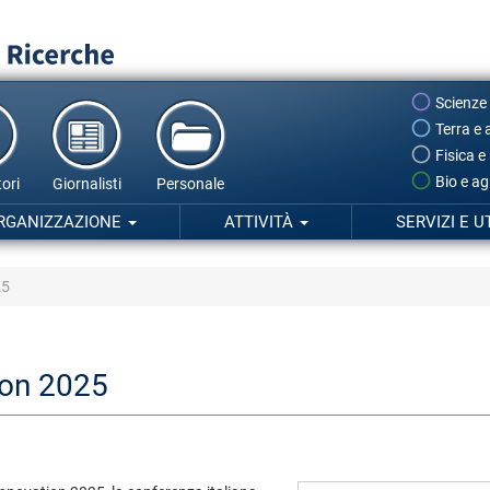
Scienze
Terra e 
Fisica e
Bio e ag
ori
Giornalisti
Personale
RGANIZZAZIONE
ATTIVITÀ
SERVIZI E U
25
on 2025