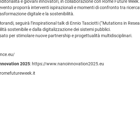
itorialità e giovani innovatori, in collaborazione con Rome Future Week.
to proporrà interventi ispirazionali e momenti di confronto tra ricercatori
asformazione digitale e la sostenibilità.
andi, seguirà l’inspirational talk di Ennio Tasciotti (“Mutations in Resea
à sostenibile e dalla digitalizzazione dei sistemi pubblici.
to per stimolare nuove partnership e progettualità multidisciplinari.
ance.eu/
nnovation 2025
: https://www.nanoinnovation2025.eu
//romefutureweek.it