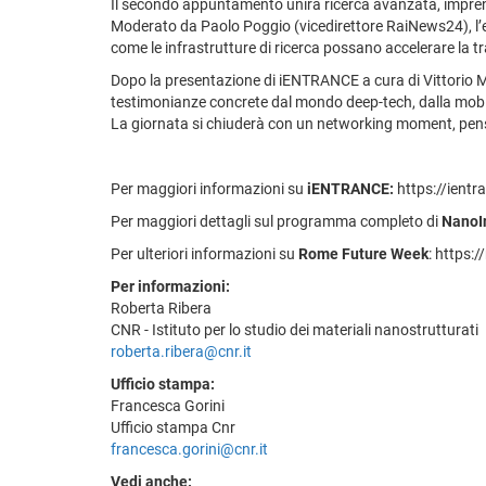
Il secondo appuntamento unirà ricerca avanzata, imprend
Moderato da Paolo Poggio (vicedirettore RaiNews24), l’even
come le infrastrutture di ricerca possano accelerare la tr
Dopo la presentazione di iENTRANCE a cura di Vittorio Mor
testimonianze concrete dal mondo deep-tech, dalla mobilit
La giornata si chiuderà con un networking moment, pensa
Per maggiori informazioni su
iENTRANCE:
https://ientr
Per maggiori dettagli sul programma completo di
NanoI
Per ulteriori informazioni su
Rome Future Week
: https:
Per informazioni:
Roberta Ribera
CNR - Istituto per lo studio dei materiali nanostrutturati
roberta.ribera@cnr.it
Ufficio stampa:
Francesca Gorini
Ufficio stampa Cnr
francesca.gorini@cnr.it
Vedi anche: