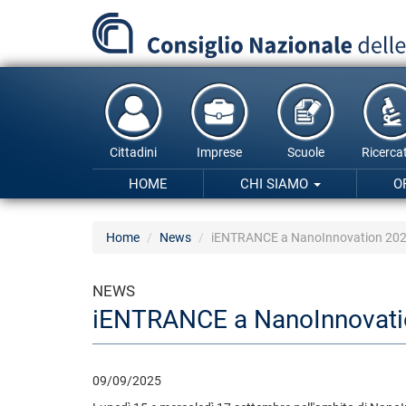
Salta
al
contenuto
principale
Cittadini
Imprese
Scuole
Ricercat
HOME
CHI SIAMO
O
Home
News
iENTRANCE a NanoInnovation 20
NEWS
iENTRANCE a NanoInnovati
09/09/2025