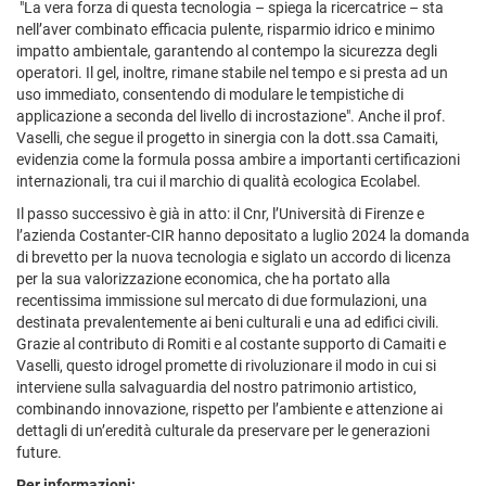
"La vera forza di questa tecnologia – spiega la ricercatrice – sta
nell’aver combinato efficacia pulente, risparmio idrico e minimo
impatto ambientale, garantendo al contempo la sicurezza degli
operatori. Il gel, inoltre, rimane stabile nel tempo e si presta ad un
uso immediato, consentendo di modulare le tempistiche di
applicazione a seconda del livello di incrostazione". Anche il prof.
Vaselli, che segue il progetto in sinergia con la dott.ssa Camaiti,
evidenzia come la formula possa ambire a importanti certificazioni
internazionali, tra cui il marchio di qualità ecologica Ecolabel.
Il passo successivo è già in atto: il Cnr, l’Università di Firenze e
l’azienda Costanter-CIR hanno depositato a luglio 2024 la domanda
di brevetto per la nuova tecnologia e siglato un accordo di licenza
per la sua valorizzazione economica, che ha portato alla
recentissima immissione sul mercato di due formulazioni, una
destinata prevalentemente ai beni culturali e una ad edifici civili.
Grazie al contributo di Romiti e al costante supporto di Camaiti e
Vaselli, questo idrogel promette di rivoluzionare il modo in cui si
interviene sulla salvaguardia del nostro patrimonio artistico,
combinando innovazione, rispetto per l’ambiente e attenzione ai
dettagli di un’eredità culturale da preservare per le generazioni
future.
Per informazioni: