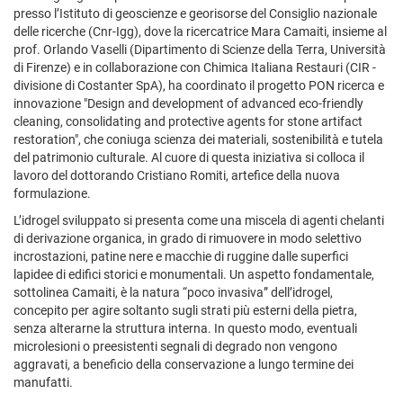
presso l’Istituto di geoscienze e georisorse del Consiglio nazionale
delle ricerche (Cnr-Igg), dove la ricercatrice Mara Camaiti, insieme al
prof. Orlando Vaselli (Dipartimento di Scienze della Terra, Università
di Firenze) e in collaborazione con Chimica Italiana Restauri (CIR -
divisione di Costanter SpA), ha coordinato il progetto PON ricerca e
innovazione "Design and development of advanced eco-friendly
cleaning, consolidating and protective agents for stone artifact
restoration", che coniuga scienza dei materiali, sostenibilità e tutela
del patrimonio culturale. Al cuore di questa iniziativa si colloca il
lavoro del dottorando Cristiano Romiti, artefice della nuova
formulazione.
L’idrogel sviluppato si presenta come una miscela di agenti chelanti
di derivazione organica, in grado di rimuovere in modo selettivo
incrostazioni, patine nere e macchie di ruggine dalle superfici
lapidee di edifici storici e monumentali. Un aspetto fondamentale,
sottolinea Camaiti, è la natura “poco invasiva” dell’idrogel,
concepito per agire soltanto sugli strati più esterni della pietra,
senza alterarne la struttura interna. In questo modo, eventuali
microlesioni o preesistenti segnali di degrado non vengono
aggravati, a beneficio della conservazione a lungo termine dei
manufatti.