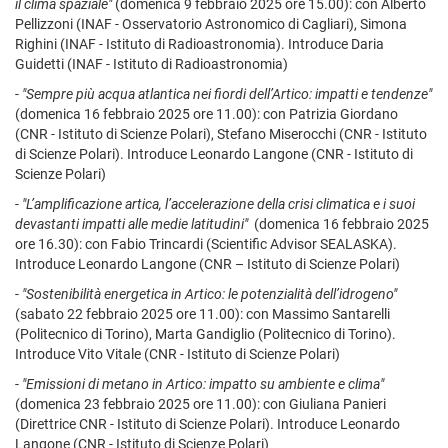
il clima spaziale"
(domenica 9 febbraio 2025 ore 15.00): con Alberto
Pellizzoni (INAF - Osservatorio Astronomico di Cagliari), Simona
Righini (INAF - Istituto di Radioastronomia). Introduce Daria
Guidetti (INAF - Istituto di Radioastronomia)
-
"Sempre più acqua atlantica nei fiordi dell’Artico: impatti e tendenze"
(domenica 16 febbraio 2025 ore 11.00): con Patrizia Giordano
(CNR - Istituto di Scienze Polari), Stefano Miserocchi (CNR - Istituto
di Scienze Polari). Introduce Leonardo Langone (CNR - Istituto di
Scienze Polari)
-
"L’amplificazione artica, l’accelerazione della crisi climatica e i suoi
devastanti impatti alle medie latitudini"
(domenica 16 febbraio 2025
ore 16.30): con Fabio Trincardi (Scientific Advisor SEALASKA).
Introduce Leonardo Langone (CNR – Istituto di Scienze Polari)
-
"Sostenibilità energetica in Artico: le potenzialità dell’idrogeno"
(sabato 22 febbraio 2025 ore 11.00): con Massimo Santarelli
(Politecnico di Torino), Marta Gandiglio (Politecnico di Torino).
Introduce Vito Vitale (CNR - Istituto di Scienze Polari)
-
"Emissioni di metano in Artico: impatto su ambiente e clima"
(domenica 23 febbraio 2025 ore 11.00): con Giuliana Panieri
(Direttrice CNR - Istituto di Scienze Polari). Introduce Leonardo
Langone (CNR - Istituto di Scienze Polari)