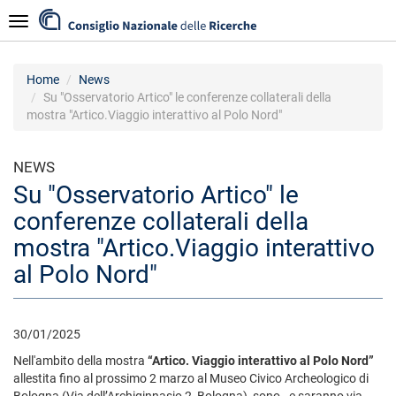
Salta
Navigazione
al
contenuto
principale
Home
News
Su "Osservatorio Artico" le conferenze collaterali della
mostra "Artico.Viaggio interattivo al Polo Nord"
NEWS
Su "Osservatorio Artico" le
conferenze collaterali della
mostra "Artico.Viaggio interattivo
al Polo Nord"
30/01/2025
Nell'ambito della mostra
“Artico. Viaggio interattivo al Polo Nord”
allestita fino al prossimo 2 marzo al Museo Civico Archeologico di