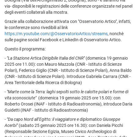
Bologna (Via dell’Archiginnasio 2, Bologna), sono - e saranno via
via- disponibili le registrazioni delle conferenze organizzate nel panel
degli eventi collaterali alla mostra.
Grazie alla collaborazione attivata con "Osservatorio Artico", infatti,
le conferenze sono rivedibili al link
https://m.youtube.com/@OsservatorioArtico/streams
, nonchè
sulle pagine social Facebook e LinkedIn di Osservatorio Artico.
Questo il programma:
-
"La Stazione Artica Dirigibile Italia del CNR"
(domenica 19 gennaio
2025 ore 11.00): con Mauro Mazzola (CNR - Istituto di Scienze
Polari), Federico Giglio (CNR - Istituto di Scienze Polari), Anna Baldo
(CNR - Istituto di Scienze Polari). Introduce Gabriela Carrara (CNR -
Area Territoriale della Ricerca di Bologna)
-
"Marte come la Terra: laghi sepolti sotto le calotte polari e forme di
vita sconosciute"
(domenica 19 gennaio 2025 ore 15.00): con
Roberto Orosei (INAF - Istituto di Radioastronomia), introduce Daria
Guidetti (INAF - Istituto di Radioastronomia)
-
"Da capo Nord all’Egitto: il viaggiatore e diplomatico Giuseppe
Acerbi"
(sabato 25 gennaio 2025 ore 16.30): con Daniela Picchi
(Responsabile Sezione Egizia, Museo Civico Archeologico di