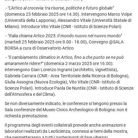
- "
L’Artico al crocevia: tra risorse, politiche e futuro globale"
(domenica 23 febbraio 2025 ore 14.30). Intervengono Marco Volpe
(Università della Lapponia), Alessandro Vitale (Università Statale di
Milano). Introduce Vito Vitale (CNR - Istituto di Scienze Polari)
-
"Italia chiama Artico 2025: Il mondo nuovo nel nuovo mondo"
(martedi 25 febbraio 2025 ore 9.00 - 18.00), Convegno @SALA
BORSA a cura di Osservatorio Artico
-
"Il cambiamento climatico in Artico, fino a che punto se ne può
amaramente ridere?"
(domenica 2 marzo 2025 ore 16.00):
intervengono Gian Lorenzo Ingrami (architetto, vignettista),
Gabriela Carrara (CNR - Area Territoriale della Ricerca di Bologna),
Giulia Assogna (Nuova Ecologia), Vito Vitale (CNR- Istituto di
Scienze Polari). Introduce Paola De Nuntiis (CNR - Istituto di Scienze
dell’Atmosfera e del Clima).
Se non diversamente indicato, le conferenze si tengono presso la
Sala conferenze del Museo Civico Archeologico di Bologna: non è
richiesta prenotazione.
Il programma degli eventi collaterali prevede anche animazioni e
laboratori realizzati da LeoScienza, connessi ai temi della mostra,
che permetteranno a tutti i partecipanti di fare ulteriori