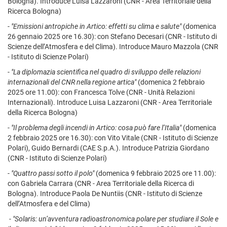
Bologna). Introduce Luisa Lazzaroni (CNR - Area Territoriale della
Ricerca Bologna)
-
"Emissioni antropiche in Artico: effetti su clima e salute"
(domenica
26 gennaio 2025 ore 16.30): con Stefano Decesari (CNR - Istituto di
Scienze dell’Atmosfera e del Clima). Introduce Mauro Mazzola (CNR
- Istituto di Scienze Polari)
-
"La diplomazia scientifica nel quadro di sviluppo delle relazioni
internazionali del CNR nella regione artica"
(domenica 2 febbraio
2025 ore 11.00): con Francesca Tolve (CNR - Unità Relazioni
Internazionali). Introduce Luisa Lazzaroni (CNR - Area Territoriale
della Ricerca Bologna)
-
"Il problema degli incendi in Artico: cosa può fare l’Italia"
(domenica
2 febbraio 2025 ore 16.30): con Vito Vitale (CNR - Istituto di Scienze
Polari), Guido Bernardi (CAE S.p.A.). Introduce Patrizia Giordano
(CNR - Istituto di Scienze Polari)
-
"Quattro passi sotto il polo"
(domenica 9 febbraio 2025 ore 11.00):
con Gabriela Carrara (CNR - Area Territoriale della Ricerca di
Bologna). Introduce Paola De Nuntiis (CNR - Istituto di Scienze
dell’Atmosfera e del Clima)
-
"Solaris: un’avventura radioastronomica polare per studiare il Sole e