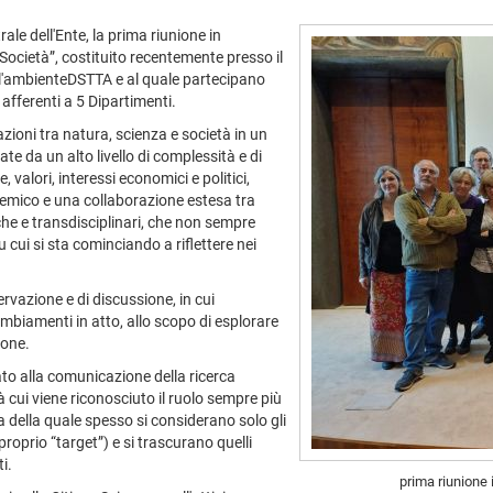
ale dell'Ente, la prima riunione in
ocietà”, costituito recentemente presso il
 l'ambienteDSTTA e al quale partecipano
R afferenti a 5 Dipartimenti.
azioni tra natura, scienza e società in un
ate da un alto livello di complessità e di
 valori, interessi economici e politici,
stemico e una collaborazione estesa tra
che e transdisciplinari, che non sempre
 cui si sta cominciando a riflettere nei
rvazione e di discussione, in cui
mbiamenti in atto, allo scopo di esplorare
ione.
ato alla comunicazione della ricerca
à cui viene riconosciuto il ruolo sempre più
 della quale spesso si considerano solo gli
roprio “target”) e si trascurano quelli
ti.
prima riunione 