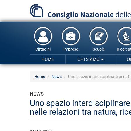
Salta
al
contenuto
principale
Cittadini
Imprese
Scuole
Ricercat
HOME
CHI SIAMO
O
Home
News
Uno spazio interdisciplinare per aff
NEWS
Uno spazio interdisciplinare
nelle relazioni tra natura, ri