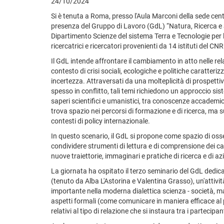
24/10/2024
Si è tenuta a Roma, presso l'Aula Marconi della sede centr
presenza del Gruppo di Lavoro (GdL) “Natura, Ricerca e S
Dipartimento Scienze del sistema Terra e Tecnologie per
ricercatrici e ricercatori provenienti da 14 istituti del CN
Il GdL intende affrontare il cambiamento in atto nelle rel
contesto di crisi sociali, ecologiche e politiche caratterizz
incertezza. Attraversati da una molteplicità di prospettive,
spesso in conflitto, tali temi richiedono un approccio si
saperi scientifici e umanistici, tra conoscenze accademi
trova spazio nei percorsi di formazione e di ricerca, ma su
contesti di policy internazionale.
In questo scenario, il GdL si propone come spazio di osse
condividere strumenti di lettura e di comprensione dei ca
nuove traiettorie, immaginari e pratiche di ricerca e di az
La giornata ha ospitato il terzo seminario del GdL dedic
(tenuto da Alba L'Astorina e Valentina Grasso), un'attivit
importante nella moderna dialettica scienza - società, ma
aspetti formali (come comunicare in maniera efficace al p
relativi al tipo di relazione che si instaura tra i partecipan