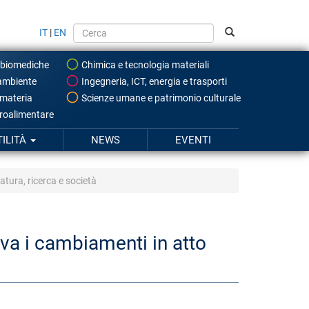
IT
|
EN
 biomediche
Chimica e tecnologia materiali
ambiente
Ingegneria, ICT, energia e trasporti
 materia
Scienze umane e patrimonio culturale
roalimentare
TILITÀ
NEWS
EVENTI
atura, ricerca e società
iva i cambiamenti in atto