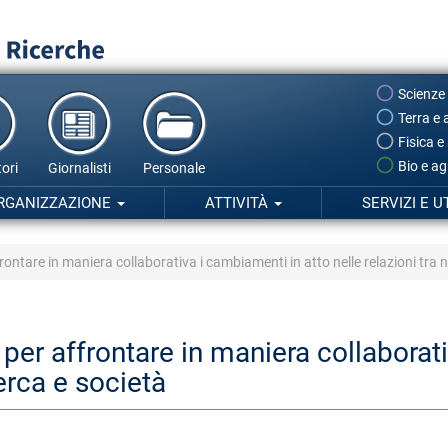
Scienze
Terra e 
Fisica e
Bio e ag
ori
Giornalisti
Personale
RGANIZZAZIONE
ATTIVITÀ
SERVIZI E U
rontare in maniera collaborativa i cambiamenti in atto nelle relazioni tra n
 per affrontare in maniera collaborat
cerca e società