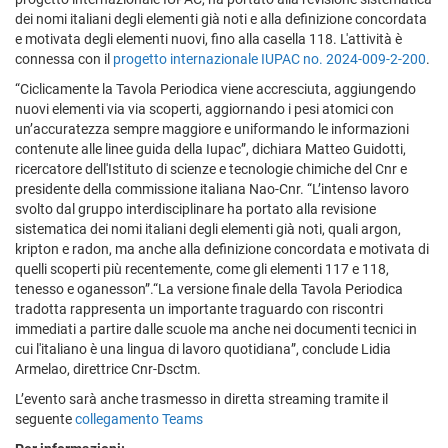
dei nomi italiani degli elementi già noti e alla definizione concordata
e motivata degli elementi nuovi, fino alla casella 118. L'attività è
connessa con il
progetto internazionale IUPAC no. 2024-009-2-200
.
“Ciclicamente la Tavola Periodica viene accresciuta, aggiungendo
nuovi elementi via via scoperti, aggiornando i pesi atomici con
un’accuratezza sempre maggiore e uniformando le informazioni
contenute alle linee guida della Iupac”, dichiara Matteo Guidotti,
ricercatore dell'Istituto di scienze e tecnologie chimiche del Cnr e
presidente della commissione italiana Nao-Cnr. “L’intenso lavoro
svolto dal gruppo interdisciplinare ha portato alla revisione
sistematica dei nomi italiani degli elementi già noti, quali argon,
kripton e radon, ma anche alla definizione concordata e motivata di
quelli scoperti più recentemente, come gli elementi 117 e 118,
tenesso e oganesson”.“La versione finale della Tavola Periodica
tradotta rappresenta un importante traguardo con riscontri
immediati a partire dalle scuole ma anche nei documenti tecnici in
cui l'italiano è una lingua di lavoro quotidiana”, conclude Lidia
Armelao, direttrice Cnr-Dsctm.
L’evento sarà anche trasmesso in diretta streaming tramite il
seguente
collegamento Teams