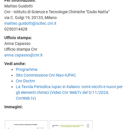
Per informazioni:
Matteo Guidotti
Cnr - Istituto di Scienze e Tecnologie Chimiche "Giulio Natta"
via C. Golgi 19, 20133, Milano
matteo.guidotti@scitec.cnr.it
0250314428
Ufficio stampa:
Anna Capasso
Ufficio stampa Cnr
anna.capasso@cnr.it
Vedi anche:
Programma
Sito Commissione Cnr-Nao-IUPAC
Cnr-Dsctm
La Tavola Periodica Iupac in italiano: nomi vecchi e nuovi per
gli elementi chimici (Video Cnr WebTv del 5/11/2024,
CnrWeb.tv)
Immagini: