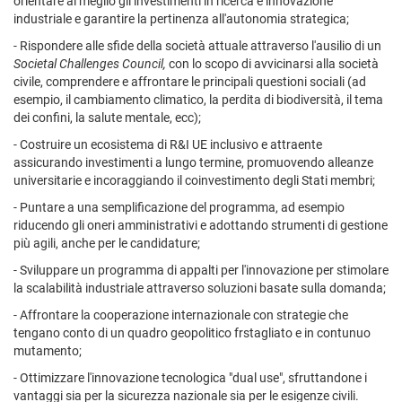
orientare al meglio gli investimenti in ricerca e innovazione
industriale e garantire la pertinenza all'autonomia strategica;
- Rispondere alle sfide della società attuale attraverso l'ausilio di un
Societal Challenges Council,
con lo scopo di avvicinarsi alla società
civile, comprendere e affrontare le principali questioni sociali (ad
esempio, il cambiamento climatico, la perdita di biodiversità, il tema
dei confini, la salute mentale, ecc);
- Costruire un ecosistema di R&I UE inclusivo e attraente
assicurando investimenti a lungo termine, promuovendo alleanze
universitarie e incoraggiando il coinvestimento degli Stati membri;
- Puntare a una semplificazione del programma, ad esempio
riducendo gli oneri amministrativi e adottando strumenti di gestione
più agili, anche per le candidature;
- Sviluppare un programma di appalti per l'innovazione per stimolare
la scalabilità industriale attraverso soluzioni basate sulla domanda;
- Affrontare la cooperazione internazionale con strategie che
tengano conto di un quadro geopolitico frstagliato e in contunuo
mutamento;
- Ottimizzare l'innovazione tecnologica "dual use", sfruttandone i
vantaggi sia per la sicurezza nazionale sia per le esigenze civili.