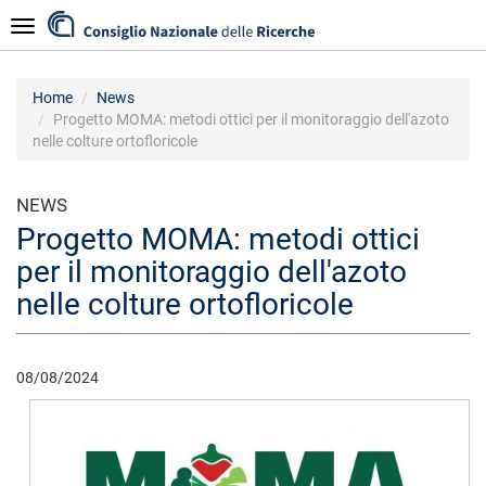
Salta
Navigazione
al
contenuto
principale
Home
News
Progetto MOMA: metodi ottici per il monitoraggio dell'azoto
nelle colture ortofloricole
NEWS
Progetto MOMA: metodi ottici
per il monitoraggio dell'azoto
nelle colture ortofloricole
08/08/2024