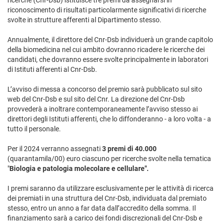
ricerche (Cnr-Dsb) istituisce tre premi da assegnarsi in
riconoscimento di risultati particolarmente significativi di ricerche
svolte in strutture afferenti al Dipartimento stesso.
Annualmente, il direttore del Cnr-Dsb individuerà un grande capitolo
della biomedicina nel cui ambito dovranno ricadere le ricerche dei
candidati, che dovranno essere svolte principalmente in laboratori
di Istituti afferenti al Cnr-Dsb.
L’avviso di messa a concorso del premio sarà pubblicato sul sito
web del Cnr-Dsb e sul sito del Cnr. La direzione del Cnr-Dsb
provvederà a inoltrare contemporaneamente l’avviso stesso ai
direttori degli Istituti afferenti, che lo diffonderanno - a loro volta - a
tutto il personale.
Per il 2024 verranno assegnati
3 premi di 40.000
(quarantamila/00) euro ciascuno per ricerche svolte nella tematica
"
Biologia e patologia molecolare e cellulare".
I premi saranno da utilizzare esclusivamente per le attività di ricerca
dei premiati in una struttura del Cnr-Dsb, individuata dal premiato
stesso, entro un anno a far data dall’accredito della somma. Il
finanziamento sarà a carico dei fondi discrezionali del Cnr-Dsb e