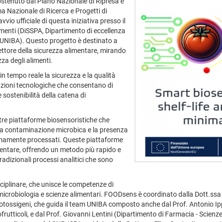
ostenuto dal Piano Nazionale di Ripresa e
 Nazionale di Ricerca e Progetti di
io ufficiale di questa iniziativa presso il
limenti (DiSSPA, Dipartimento di eccellenza
 (UNIBA). Questo progetto è destinato a
settore della sicurezza alimentare, mirando
zza degli alimenti.
in tempo reale la sicurezza e la qualità
uzioni tecnologiche che consentano di
 sostenibilità della catena di
 tre piattaforme biosensoristiche che
lla contaminazione microbica e la presenza
inimamente processati. Queste piattaforme
mentare, offrendo un metodo più rapido e
tradizionali processi analitici che sono
ciplinare, che unisce le competenze di
a, microbiologia e scienze alimentari. FOODsens è coordinato dalla Dott.ss
otossigeni, che guida il team UNIBA composto anche dal Prof. Antonio Ippo
tofrutticoli, e dal Prof. Giovanni Lentini (Dipartimento di Farmacia - Scien