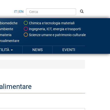
IT
|
EN
 biomediche
Chimica e tecnologia materiali
ambiente
Ingegneria, ICT, energia e trasporti
 materia
Scienze umane e patrimonio culturale
roalimentare
TILITÀ
NEWS
EVENTI
 alimentare