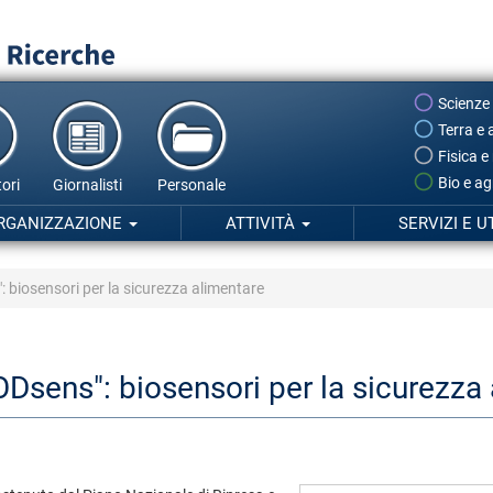
Scienze
Terra e 
Fisica e
Bio e ag
ori
Giornalisti
Personale
RGANIZZAZIONE
ATTIVITÀ
SERVIZI E U
": biosensori per la sicurezza alimentare
OODsens": biosensori per la sicurezza