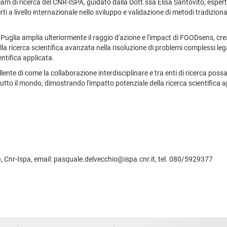
eam di ricerca del CNR-ISPA, guidato dalla Dott.ssa Elisa Santovito, esperta 
 livello internazionale nello sviluppo e validazione di metodi tradizionali 
Puglia amplia ulteriormente il raggio d'azione e l'impact di FOODsens, cre
la ricerca scientifica avanzata nella risoluzione di problemi complessi legat
ntifica applicata.
te di come la collaborazione interdisciplinare e tra enti di ricerca possa
 tutto il mondo, dimostrando l'impatto potenziale della ricerca scientifica a
 Cnr-Ispa, email: pasquale.delvecchio@ispa.cnr.it, tel. 080/5929377