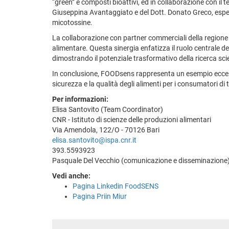
“green” e composti bioattivi, ed in collaborazione con il t
Giuseppina Avantaggiato e del Dott. Donato Greco, esperti a
micotossine.
La collaborazione con partner commerciali della regione 
alimentare. Questa sinergia enfatizza il ruolo centrale del
dimostrando il potenziale trasformativo della ricerca scie
In conclusione, FOODsens rappresenta un esempio eccellen
sicurezza e la qualità degli alimenti per i consumatori di
Per informazioni:
Elisa Santovito (Team Coordinator)
CNR - Istituto di scienze delle produzioni alimentari
Via Amendola, 122/O - 70126 Bari
elisa.santovito@ispa.cnr.it
393.5593923
Pasquale Del Vecchio (comunicazione e disseminazione),
Vedi anche:
Pagina Linkedin FoodSENS
Pagina Priin Miur