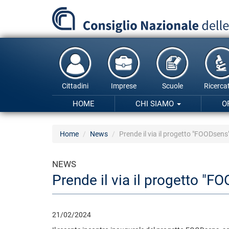
Salta
al
contenuto
principale
Cittadini
Imprese
Scuole
Ricercat
HOME
CHI SIAMO
O
Home
News
Prende il via il progetto "FOODsens
NEWS
Prende il via il progetto "F
21/02/2024