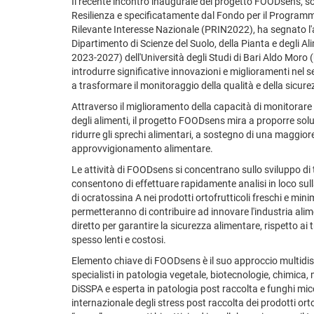
Il recente incontro inaugurale del progetto FOODsens, s
Resilienza e specificatamente dal Fondo per il Programma
Rilevante Interesse Nazionale (PRIN2022), ha segnato l'avv
Dipartimento di Scienze del Suolo, della Pianta e degli A
2023-2027) dell'Università degli Studi di Bari Aldo Moro
introdurre significative innovazioni e miglioramenti nel 
a trasformare il monitoraggio della qualità e della sicure
Attraverso il miglioramento della capacità di monitorare 
degli alimenti, il progetto FOODsens mira a proporre sol
ridurre gli sprechi alimentari, a sostegno di una maggiore
approvvigionamento alimentare.
Le attività di FOODsens si concentrano sullo sviluppo di
consentono di effettuare rapidamente analisi in loco su
di ocratossina A nei prodotti ortofrutticoli freschi e m
permetteranno di contribuire ad innovare l'industria ali
diretto per garantire la sicurezza alimentare, rispetto ai 
spesso lenti e costosi.
Elemento chiave di FOODsens è il suo approccio multidis
specialisti in patologia vegetale, biotecnologie, chimic
DiSSPA e esperta in patologia post raccolta e funghi mic
internazionale degli stress post raccolta dei prodotti or