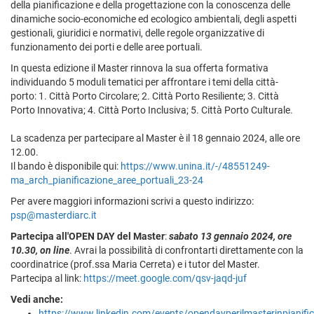
della pianificazione e della progettazione con la conoscenza delle
dinamiche socio-economiche ed ecologico ambientali, degli aspetti
gestionali, giuridici e normativi, delle regole organizzative di
funzionamento dei porti e delle aree portuali.
In questa edizione il Master rinnova la sua offerta formativa
individuando 5 moduli tematici per affrontare i temi della città-
porto: 1. Città Porto Circolare; 2. Città Porto Resiliente; 3. Città
Porto Innovativa; 4. Città Porto Inclusiva; 5. Città Porto Culturale.
La scadenza per partecipare al Master è il 18 gennaio 2024, alle ore
12.00.
Il bando è disponibile qui:
https://www.unina.it/-/48551249-
ma_arch_pianificazione_aree_portuali_23-24
Per avere maggiori informazioni scrivi a questo indirizzo:
psp@masterdiarc.it
Partecipa all'OPEN DAY del Master
:
sabato 13 gennaio 2024, ore
10.30, on line
. Avrai la possibilità di confrontarti direttamente con la
coordinatrice (prof.ssa Maria Cerreta) e i tutor del Master.
Partecipa al link:
https://meet.google.com/qsv-jaqd-juf
Vedi anche:
https://www.linkedin.com/events/opendayperilmasterinpiani