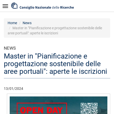
Salta
Navigazione
al
contenuto
principale
Home
News
Master in "Pianificazione e progettazione sostenibile delle
aree portuali": aperte le iscrizioni
NEWS
Master in "Pianificazione e
progettazione sostenibile delle
aree portuali": aperte le iscrizioni
13/01/2024