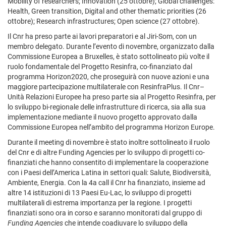
Mobility of researchers; Innovation (25 ottobre); Global challenges:
Health, Green transition, Digital and other thematic priorities (26
ottobre); Research infrastructures; Open science (27 ottobre).
Il Cnr ha preso parte ai lavori preparatori e al Jiri-Som, con un
membro delegato. Durante l’evento di novembre, organizzato dalla
Commissione Europea a Bruxelles, è stato sottolineato più volte il
ruolo fondamentale del Progetto Resinfra, co-finanziato dal
programma Horizon2020, che proseguirà con nuove azioni e una
maggiore partecipazione multilaterale con ResinfraPlus. Il Cnr–
Unità Relazioni Europee ha preso parte sia al Progetto Resinfra, per
lo sviluppo bi-regionale delle infrastrutture di ricerca, sia alla sua
implementazione mediante il nuovo progetto approvato dalla
Commissione Europea nell’ambito del programma Horizon Europe.
Durante il meeting di novembre è stato inoltre sottolineato il ruolo
del Cnr e di altre Funding Agencies per lo sviluppo di progetti co-
finanziati che hanno consentito di implementare la cooperazione
con i Paesi dell’America Latina in settori quali: Salute, Biodiversità,
Ambiente, Energia. Con la 4a call il Cnr ha finanziato, insieme ad
altre 14 istituzioni di 13 Paesi Eu-Lac, lo sviluppo di progetti
multilaterali di estrema importanza per la regione. I progetti
finanziati sono ora in corso e saranno monitorati dal gruppo di
Funding Agencies
che intende coadiuvare lo sviluppo della