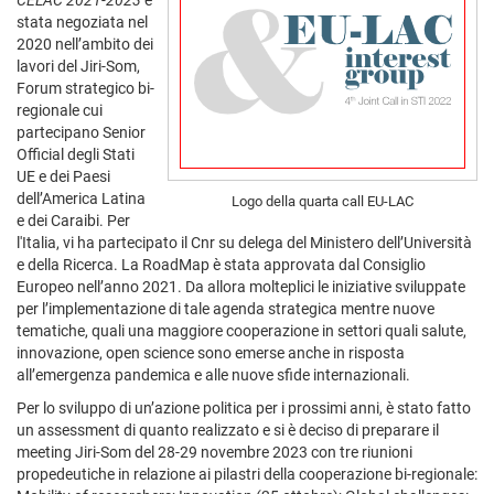
CELAC 2021-2023
è
stata negoziata nel
2020 nell’ambito dei
lavori del Jiri-Som,
Forum strategico bi-
regionale cui
partecipano Senior
Official degli Stati
UE e dei Paesi
dell’America Latina
Logo della quarta call EU-LAC
e dei Caraibi. Per
l'Italia, vi ha partecipato il Cnr su delega del Ministero dell’Università
e della Ricerca. La RoadMap è stata approvata dal Consiglio
Europeo nell’anno 2021. Da allora molteplici le iniziative sviluppate
per l’implementazione di tale agenda strategica mentre nuove
tematiche, quali una maggiore cooperazione in settori quali salute,
innovazione, open science sono emerse anche in risposta
all’emergenza pandemica e alle nuove sfide internazionali.
Per lo sviluppo di un’azione politica per i prossimi anni, è stato fatto
un assessment di quanto realizzato e si è deciso di preparare il
meeting Jiri-Som del 28-29 novembre 2023 con tre riunioni
propedeutiche in relazione ai pilastri della cooperazione bi-regionale: