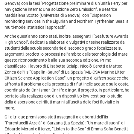
Genova) con la tesi “Progettazione preliminare di un’unità Ferry per
navigazione interna: Una soluzione Zero Emission”, e Beatrice
Maddalena Scotto (Università di Genova) con “Dispersion
monitoring services in the Ligurian and Northern Tyrrhenian Seas: a
multi-model statistical approach”.
Anche quest'anno sono stati, inoltre, assegnati i “Seafuture Awards
High School”, dedicati a elaborati divulgativi o tesine realizzate da
studenti delle scuole secondarie di secondo grado focalizzate su
argomenti, prodotti o processi nell’ambito delle tecnologie del mare:
questo riconoscimento è alla sua seconda edizione. Primo
classificato, il lavoro di Elisabetta Scialpi, Nicolò Ceretti e Matteo
Zonca dell’Iis “Capellini-Sauro” di La Spezia “ML-CSA Marine Litter
Citizen Science Application Case”: un progetto di
citizen science
che
affronta il problema della presenza di rifiuti nelle acque e sulle coste,
coordinato da Cnr-Ismar, Cnr-Ifc e Ingv. Il progetto, in particolare, ha
portato alla realizzazione di un dispositivo low-cost per lo studio
della dispersione dei rifiuti marini all’uscita delle foci fluviali e in
mare.
Gli altri due premi sono stati assegnati a elaborati dell’Iis
“Parentucelli-Arzelà” di Sarzana (La Spezia): “Un mare di suoni” di
Edoardo Merani e il terzo, “Listen to the Sea” di Emma Sofia Benetti,