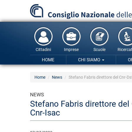
Salta
al
contenuto
principale
Cittadini
Imprese
Scuole
Ricercat
HOME
CHI SIAMO
O
Home
News
Stefano Fabris direttore del Cnr-Ds
NEWS
Stefano Fabris direttore del
Cnr-Isac