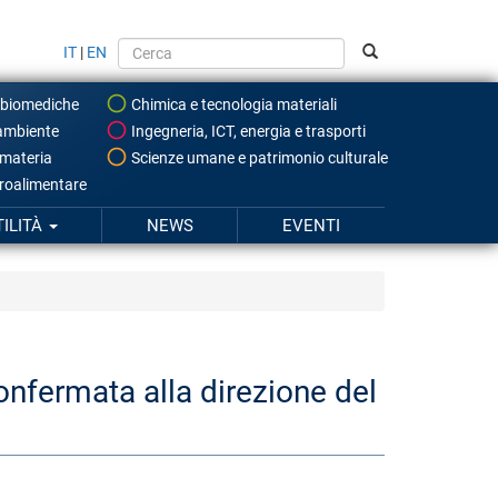
IT
|
EN
 biomediche
Chimica e tecnologia materiali
ambiente
Ingegneria, ICT, energia e trasporti
 materia
Scienze umane e patrimonio culturale
roalimentare
TILITÀ
NEWS
EVENTI
onfermata alla direzione del