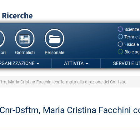
Scienze
Terra e 
Fisica e
Bio e ag
ori
Giornalisti
Personale
RGANIZZAZIONE
ATTIVITÀ
SERVIZI E U
ftm, Maria Cristina Facchini confermata alla direzione del Cnr-Isac
 Cnr-Dsftm, Maria Cristina Facchini c