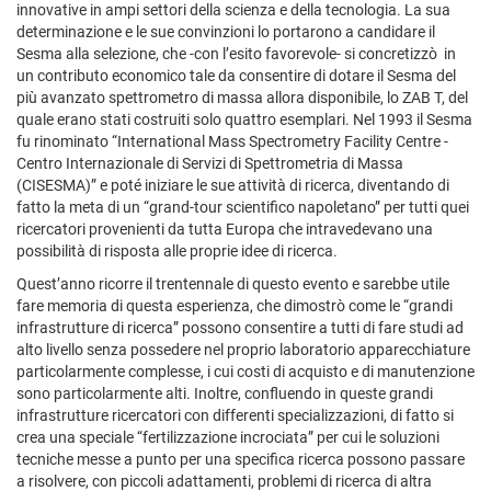
innovative in ampi settori della scienza e della tecnologia. La sua
determinazione e le sue convinzioni lo portarono a candidare il
Sesma alla selezione, che -con l’esito favorevole- si concretizzò in
un contributo economico tale da consentire di dotare il Sesma del
più avanzato spettrometro di massa allora disponibile, lo ZAB T, del
quale erano stati costruiti solo quattro esemplari. Nel 1993 il Sesma
fu rinominato “International Mass Spectrometry Facility Centre -
Centro Internazionale di Servizi di Spettrometria di Massa
(CISESMA)” e poté iniziare le sue attività di ricerca, diventando di
fatto la meta di un “grand-tour scientifico napoletano” per tutti quei
ricercatori provenienti da tutta Europa che intravedevano una
possibilità di risposta alle proprie idee di ricerca.
Quest’anno ricorre il trentennale di questo evento e sarebbe utile
fare memoria di questa esperienza, che dimostrò come le “grandi
infrastrutture di ricerca” possono consentire a tutti di fare studi ad
alto livello senza possedere nel proprio laboratorio apparecchiature
particolarmente complesse, i cui costi di acquisto e di manutenzione
sono particolarmente alti. Inoltre, confluendo in queste grandi
infrastrutture ricercatori con differenti specializzazioni, di fatto si
crea una speciale “fertilizzazione incrociata” per cui le soluzioni
tecniche messe a punto per una specifica ricerca possono passare
a risolvere, con piccoli adattamenti, problemi di ricerca di altra