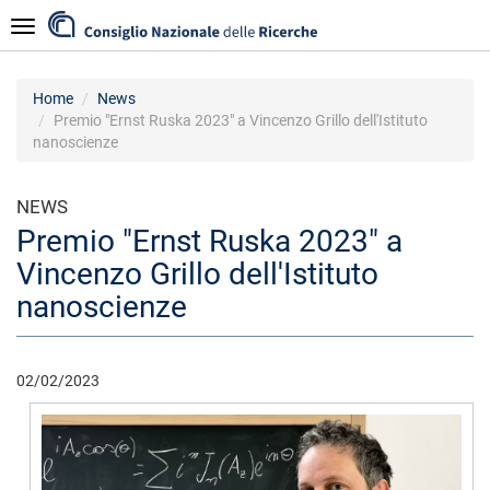
Salta
Navigazione
al
contenuto
principale
Home
News
Premio "Ernst Ruska 2023" a Vincenzo Grillo dell'Istituto
nanoscienze
NEWS
Premio "Ernst Ruska 2023" a
Vincenzo Grillo dell'Istituto
nanoscienze
02/02/2023