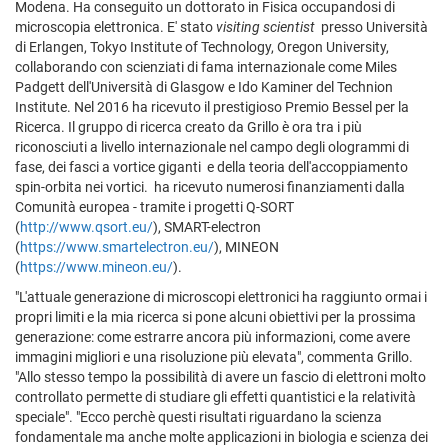
Modena. Ha conseguito un dottorato in Fisica occupandosi di
microscopia elettronica. E' stato
visiting scientist
presso Università
di Erlangen, Tokyo Institute of Technology, Oregon University,
collaborando con scienziati di fama internazionale come Miles
Padgett dell'Università di Glasgow e Ido Kaminer del Technion
Institute. Nel 2016 ha ricevuto il prestigioso Premio Bessel per la
Ricerca. Il gruppo di ricerca creato da Grillo è ora tra i più
riconosciuti a livello internazionale nel campo degli ologrammi di
fase, dei fasci a vortice giganti e della teoria dell'accoppiamento
spin-orbita nei vortici. ha ricevuto numerosi finanziamenti dalla
Comunità europea - tramite i progetti Q-SORT
(
http://www.qsort.eu/
), SMART-electron
(
https://www.smartelectron.eu/
), MINEON
(
https://www.mineon.eu/
).
"L'attuale generazione di microscopi elettronici ha raggiunto ormai i
propri limiti e la mia ricerca si pone alcuni obiettivi per la prossima
generazione: come estrarre ancora più informazioni, come avere
immagini migliori e una risoluzione più elevata", commenta Grillo.
"Allo stesso tempo la possibilità di avere un fascio di elettroni molto
controllato permette di studiare gli effetti quantistici e la relatività
speciale". "Ecco perchè questi risultati riguardano la scienza
fondamentale ma anche molte applicazioni in biologia e scienza dei