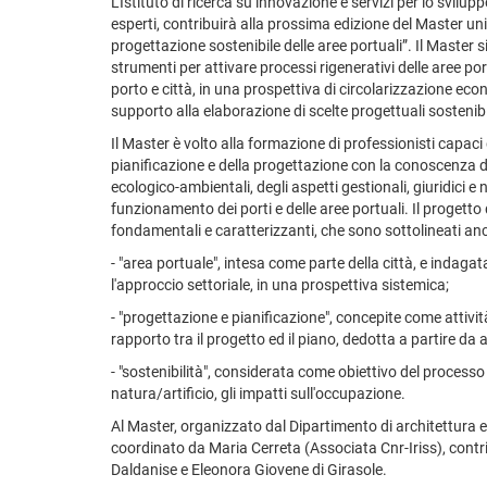
L'Istituto di ricerca su innovazione e servizi per lo svilupp
esperti, contribuirà alla prossima edizione del Master unive
progettazione sostenibile delle aree portuali”. Il Master si 
strumenti per attivare processi rigenerativi delle aree por
porto e città, in una prospettiva di circolarizzazione ec
supporto alla elaborazione di scelte progettuali sostenibi
Il Master è volto alla formazione di professionisti capaci d
pianificazione e della progettazione con la conoscenza
ecologico-ambientali, degli aspetti gestionali, giuridici e 
funzionamento dei porti e delle aree portuali. Il progetto 
fondamentali e caratterizzanti, che sono sottolineati a
- "area portuale", intesa come parte della città, e indag
l'approccio settoriale, in una prospettiva sistemica;
- "progettazione e pianificazione", concepite come attivit
rapporto tra il progetto ed il piano, dedotta a partire da 
- "sostenibilità", considerata come obiettivo del processo
natura/artificio, gli impatti sull'occupazione.
Al Master, organizzato dal Dipartimento di architettura e d
coordinato da Maria Cerreta (Associata Cnr-Iriss), contri
Daldanise e Eleonora Giovene di Girasole.