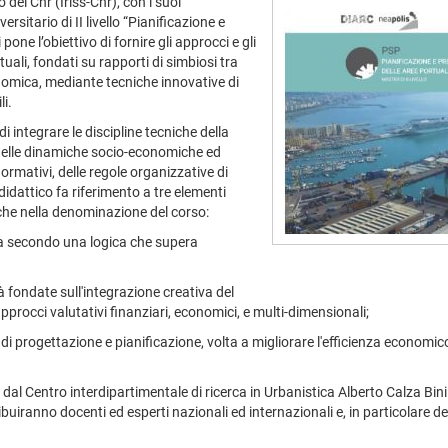
o del Cnr (Iriss-Cnr), con i suoi
rsitario di II livello “Pianificazione e
pone l’obiettivo di fornire gli approcci e gli
tuali, fondati su rapporti di simbiosi tra
onomica, mediante tecniche innovative di
li.
i integrare le discipline tecniche della
 delle dinamiche socio-economiche ed
normativi, delle regole organizzative di
didattico fa riferimento a tre elementi
nche nella denominazione del corso:
ata secondo una logica che supera
à fondate sull'integrazione creativa del
approcci valutativi finanziari, economici, e multi-dimensionali;
 di progettazione e pianificazione, volta a migliorare l'efficienza economic
al Centro interdipartimentale di ricerca in Urbanistica Alberto Calza Bini d
buiranno docenti ed esperti nazionali ed internazionali e, in particolare d