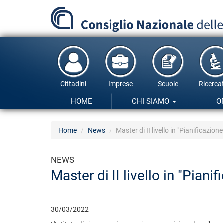
Salta
al
contenuto
principale
Cittadini
Imprese
Scuole
Ricercat
HOME
CHI SIAMO
O
Home
News
Master di II livello in "Pianificazio
NEWS
Master di II livello in "Pian
30/03/2022