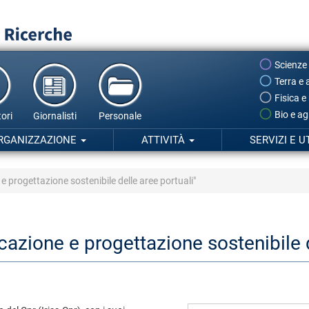
Scienze
Terra e 
Fisica e
Bio e ag
ori
Giornalisti
Personale
RGANIZZAZIONE
ATTIVITÀ
SERVIZI E U
ne e progettazione sostenibile delle aree portuali"
ificazione e progettazione sostenibile 