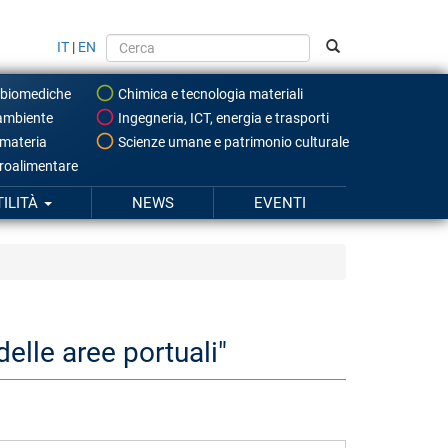
IT
|
EN
 biomediche
Chimica e tecnologia materiali
ambiente
Ingegneria, ICT, energia e trasporti
 materia
Scienze umane e patrimonio culturale
roalimentare
TILITÀ
NEWS
EVENTI
delle aree portuali"