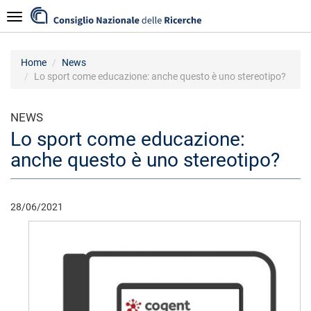
Salta
Navigazione
al
contenuto
principale
Home
News
Lo sport come educazione: anche questo è uno stereotipo?
NEWS
Lo sport come educazione:
anche questo è uno stereotipo?
28/06/2021