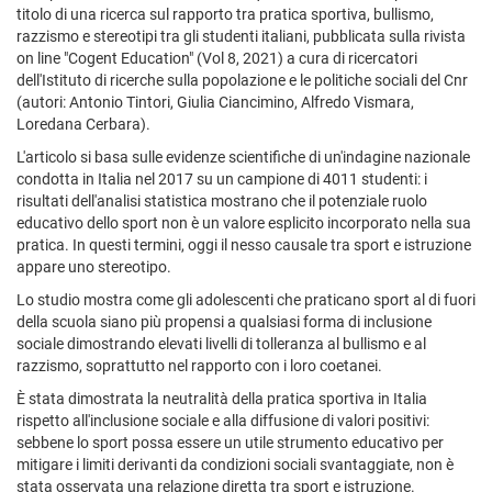
titolo di una ricerca sul rapporto tra pratica sportiva, bullismo,
razzismo e stereotipi tra gli studenti italiani, pubblicata sulla rivista
on line "Cogent Education" (Vol 8, 2021) a cura di ricercatori
dell'Istituto di ricerche sulla popolazione e le politiche sociali del Cnr
(autori: Antonio Tintori, Giulia Ciancimino, Alfredo Vismara,
Loredana Cerbara).
L'articolo si basa sulle evidenze scientifiche di un'indagine nazionale
condotta in Italia nel 2017 su un campione di 4011 studenti: i
risultati dell'analisi statistica mostrano che il potenziale ruolo
educativo dello sport non è un valore esplicito incorporato nella sua
pratica. In questi termini, oggi il nesso causale tra sport e istruzione
appare uno stereotipo.
Lo studio mostra come gli adolescenti che praticano sport al di fuori
della scuola siano più propensi a qualsiasi forma di inclusione
sociale dimostrando elevati livelli di tolleranza al bullismo e al
razzismo, soprattutto nel rapporto con i loro coetanei.
È stata dimostrata la neutralità della pratica sportiva in Italia
rispetto all'inclusione sociale e alla diffusione di valori positivi:
sebbene lo sport possa essere un utile strumento educativo per
mitigare i limiti derivanti da condizioni sociali svantaggiate, non è
stata osservata una relazione diretta tra sport e istruzione.