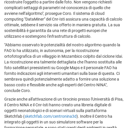
ricostruire l'oggetto a partire dalle foto. Non vengono richiesti
complicati settaggi di parametri né conoscenza di quello che
avviene nell’algoritmo", prosegue Coro. Il sistema di cloud
computing "DataMiner" del Cnr-Isti assicura una capacità di calcolo
ottimale, sebbene il servizio sia offerto in maniera gratuita. La sua
sostenibilità è garantita da una rete di progetti europei che
utilizzano e sostengono l'infrastruttura di calcolo.
"Abbiamo osservato le potenzialità del nostro algoritmo quando la
FAO lo ha utilizzato, in autonomia, per la ricostruzione
ortofotografica di un villaggio in Mozambico colpito dal ciclone Idai.
La ricostruzione era talmente dettagliata che l'hanno sostituita alle
foto satellitari preesistenti su Google Maps e il personale FAO ha
fornito indicazioni agli interventi umanitari sulla base di questa. Ci
sembrava quindi potenzialmente adatto a fornire una soluzione a
basso costo e flessibile anche agli esperti del Centro NINA",
conclude Coro.
Grazie anche all'attivazione di un tirocinio presso l'Università di Pisa,
il Centro NINA e il Cnr-Isti hanno creato una libreria digitale di
oggetti neonatologici e di scenari virtuali sulla piattaforma
Sketchfab (
sketchfab.com/centronina3d
). Inoltre il Centro ha
integrato gli oggetti in un suo simulatore software per la
formazione neonatale, e sono stati creati degli ambienti in realtà