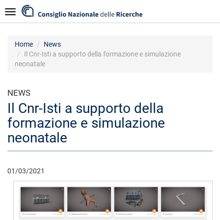
Salta
Navigazione
al
contenuto
principale
Home
News
Il Cnr-Isti a supporto della formazione e simulazione
neonatale
NEWS
Il Cnr-Isti a supporto della
formazione e simulazione
neonatale
01/03/2021