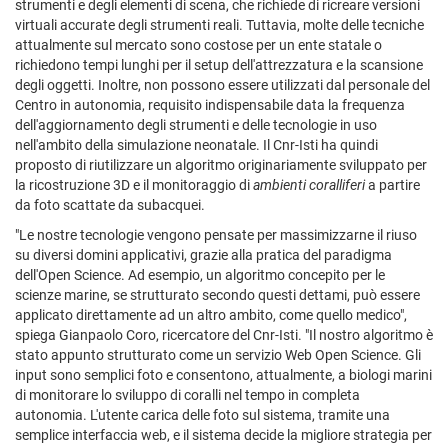
strumenti e degli elementi di scena, che richiede di ricreare versioni
virtuali accurate degli strumenti reali. Tuttavia, molte delle tecniche
attualmente sul mercato sono costose per un ente statale o
richiedono tempi lunghi per il setup dell'attrezzatura e la scansione
degli oggetti. Inoltre, non possono essere utilizzati dal personale del
Centro in autonomia, requisito indispensabile data la frequenza
dell'aggiornamento degli strumenti e delle tecnologie in uso
nell'ambito della simulazione neonatale. Il Cnr-Isti ha quindi
proposto di riutilizzare un algoritmo originariamente sviluppato per
la ricostruzione 3D e il monitoraggio di
ambienti coralliferi
a partire
da foto scattate da subacquei.
"Le nostre tecnologie vengono pensate per massimizzarne il riuso
su diversi domini applicativi, grazie alla pratica del paradigma
dell'Open Science. Ad esempio, un algoritmo concepito per le
scienze marine, se strutturato secondo questi dettami, può essere
applicato direttamente ad un altro ambito, come quello medico",
spiega Gianpaolo Coro, ricercatore del Cnr-Isti. "Il nostro algoritmo è
stato appunto strutturato come un servizio Web Open Science. Gli
input sono semplici foto e consentono, attualmente, a biologi marini
di monitorare lo sviluppo di coralli nel tempo in completa
autonomia. L'utente carica delle foto sul sistema, tramite una
semplice interfaccia web, e il sistema decide la migliore strategia per